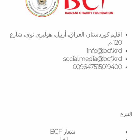
اقلیم كوردستان-العراق، أربیل، هولیری نوی، شارع
120 م
info@bcf.krd
social.media@bcf.krd
009647515019400
التبرع
شعار BCF
اخبار