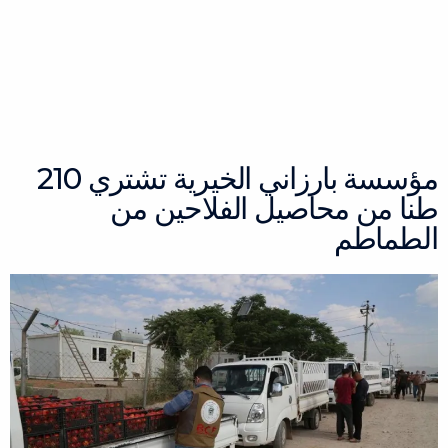
خطي
لى
لمحتوى
مؤسسة بارزاني الخيرية تشتري 210
طنا من محاصيل الفلاحين من
الطماطم