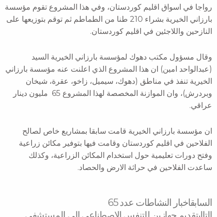
رواجا في اسواق اقليم كوردستان، وفي هذا المشروع تقوم مؤسسة
بارزاني الخيرية بشراء 210 طنا من الطماطم ثم توقم بتوزيعها على
النازحين واللاجئين في اقليم كوردستان.
وقال مسؤول مكتب دهوك لمؤسسة بارزاني الخيرية السيد
(عبدالواحد امين) ان هذا المشروع الذي اعلنت عنه مؤسسة بارزاني
الخيرية تنفذ في مناطق (دهوك، سيميل، زاخو، عقرة، شيخان
وبردرش)، وان الموازنة المخصصة لهذا المشروع 65 مليون دينار
عراقي.
ان مؤسسة بارزاني الخيرية قامت سابقا بمشاريع خاص لصالح
الفلاحين في اقليم كوردستان وقامت فيها بتوفير مكائن زراعية
وفتح دورات تعليمية حول استخدام المكائن الزراعية، وكذلك
ساعدت الفلاحين في حراثة الارض والحصاد.
Next
Prev
السابق
اخبار النشاطات عدد 65
التالى
تقديم جهازين للتنفس الاصطناعي إلى المستشفى