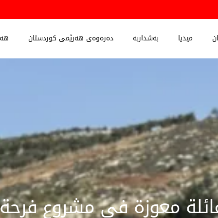
ن
میدیا
بەشداربە
دەرەوەی هەرێمی کوردستان
هەڵ