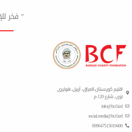
" فخر ل
اقلیم كوردستان-العراق، أربیل، هولیری
نوی، شارع 120 م
info@bcf.krd
social.media@bcf.krd
009647515019400