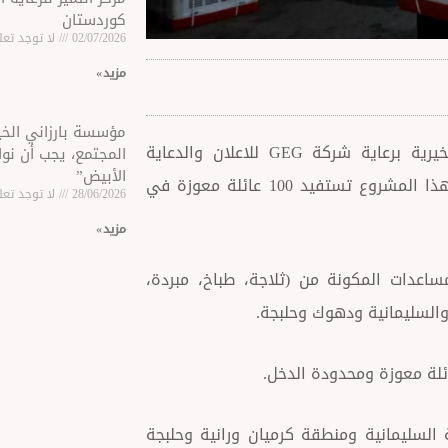
كوردستان
02/07/2026
لا توجد تعل
مزید »
مؤسسة بارزاني الخير
بمناسبة حلول عيد الاضحى المبارك قامت مؤسسة بارزاني الخيرية برعاية شركة GEG للاعلان والدعاية
المجتمع، يجب أن نوا
الأبيض”
ومجموعة من المحسنين بالاعلان عن مشروع فرحة العيد وفي هذا المشروع تستفيد 100 عائلة معوزة في
28/06/2026
لا توجد تعل
مزید »
لموافق 12/8/2019 قدمت تلك المساعدات المكونة من (ثلاجة، طباخ، مبردة،
والسليمانية ودهوك وحلبجة.
استفادت 25 عائلة وفي مدينة السليمانية ومنطقة كرميان ورانية وحلبجة