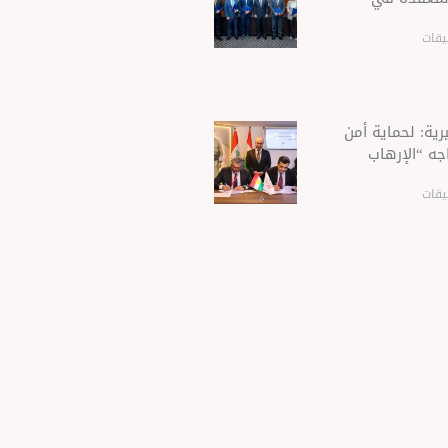
يقات
ية: لحماية أمن
جه “الإرهاب
يقات