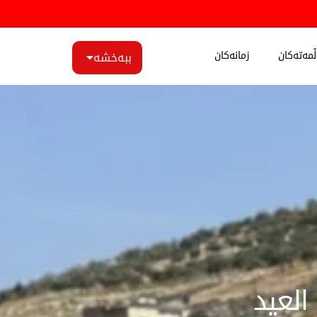
مەتەکان
زمانەکان
ببەخشە