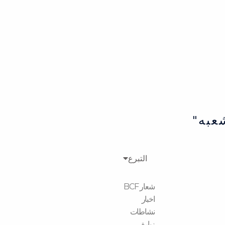
عبه"
التبرع
شعار BCF
اخبار
نشاطات
زیارة