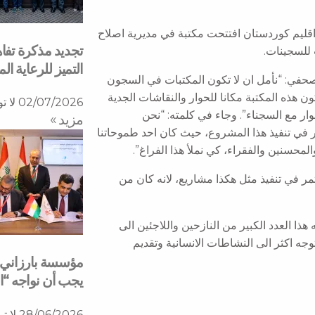
سجون اقليم كوردستان افتتحت مكتبة في مديرية اصلاح
تجديد مذكرة تفا
التميز للرعاية ا
في: “نأمل ان لا تكون المكتبات في السجون
ن هذه المكتبة مكانا للحوار والنقاشات الجدية
02/07/2026
لا ت
وار مع السجناء”. وجاء في كلمته: “نحن
مزید »
 في تنفيذ هذا المشروع، حيث كان احد طموحاتنا
حسنين والفقراء، كي نملأ هذا الفراغ”.
مر في تنفيذ مثل هكذا مشاريع، لانه كان من
ا العدد الكبير من النازحين واللاجئين الى
ه اكثر الى النشاطات الانسانية وتقديم
مؤسسة بارزاني ال
يجب أن نواجه “ا
Next
28/06/2026
لا ت