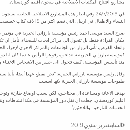
مشاريع افتتاح المكتبات الاصلاحية في سجون اقليم كوردستان.
في 24/7/2019 وفي اطار هذه المشاريع الاصلاحية الخاصة ب
النساء والاطفال في اربيل، التي تضم اكثر من 5 الاف كتاب خصصت للسجينات.
صرح السيد موسى احمد رئيس مؤسسة بارزاني الخيرية في مؤتمر صح
مكان القراءة فقط، بل تتحول الى مراكز ابحاث للسجناء، نأمل ان تكو
واتحاة الفرص، تأتي الزوار من الجامعات والمراكز الاخرى لإجراء الح
كمؤسسة بارزاني الخيرية سعداء ومرفوعوا الرأس عندما كان لنا دور
منذ تأسيس المؤسسة، كيف نتحول الى جسر بين الاشخاص الاغنياء والم
وقال رئيس مؤسسة بارزاني الخيرية: “نحن نقطع عهدا أيضا، بأننا نست
طموحات مؤسسة بارزاني الخيرية لانها اسست
بهدف الاعانة ومساعدة ال محتاجين، لكن بسبب اوضاع طارئة وتوجه هذ
اقليم كوردستان، جعلت ان تقل دور المؤسسة في هكذا نشاطات ونتوج
الخدمات للنازحين واللاجئين”.
Prev
السابق
تقرير سنوي 2018