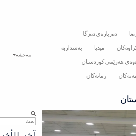
تا
دەربارەی دەزگا
کراوەکان
میدیا
بەشداربە
ببەخشە
وەی هەرێمی کوردستان
ەتەکان
زمانەکان
ستان
Search
Search
آخر الأخبا