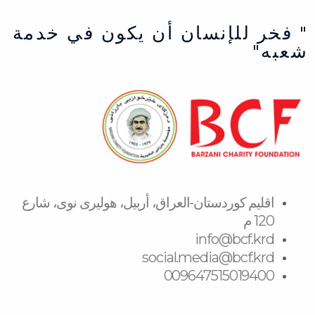
" فخر للإنسان أن يكون في خدمة
شعبه"
اقلیم كوردستان-العراق، أربیل، هولیری نوی، شارع
120 م
info@bcf.krd
social.media@bcf.krd
009647515019400