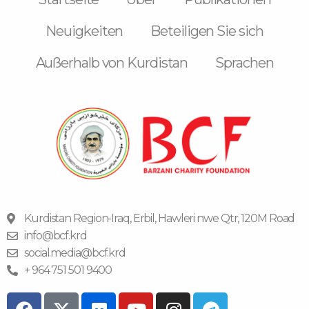
Neuigkeiten
Beteiligen Sie sich
Außerhalb von Kurdistan
Sprachen
Kurdistan Region-Iraq, Erbil, Hawleri nwe Qtr, 120M Road
info@bcf.krd
social.media@bcf.krd
+ 964 751 501 9400
F
F
Y
I
T