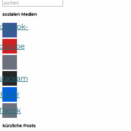
sozialen Medien
cebook-
f
outube
stagram
Flickr
Tiktok
kürzliche Posts