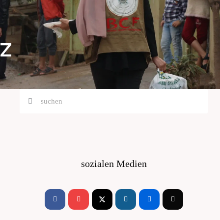
z
Suche
Suche
sozialen Medien
Facebook-
Youtube
Instagram
Flickr
Tiktok
f