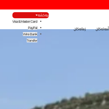
ببەخشە
Visa & Master Card
مەتەکان
زمانەکان
PayPal
Wire Bank
Transfer