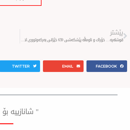
Prev
پێشتر
قوشتەپە… خۆراك و ناوماڵە پێشكەشی 659 خێزانی بەركەوتووی لافاو دەكرێت
TWITTER
EMAIL
FACEBOOK
" شانازییه ب