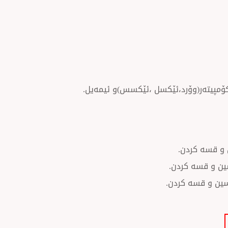
کۆمپیتەر(وۆرد،ئێکسل ،ئێکسس)و ئیمەیل.
 و قسه كردن.
سین و قسه كردن.
وسین و قسه كردن.