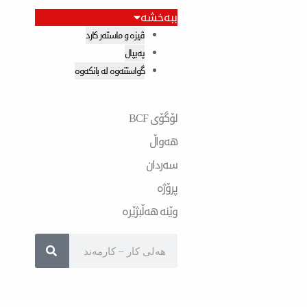
ببەخشە
ڤیزە و ماستەر کارد
پەیپال
گواستنەوە لە بانکەوە
لۆگۆی BCF
هەواڵ
سەردان
پرۆژە
وێنە هەڵبژێرە
Search