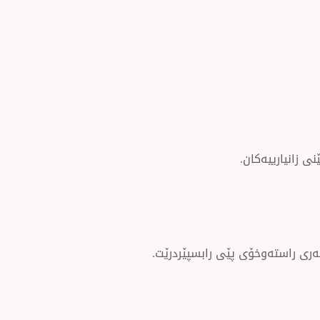
ی زانیارییەکان.
ەری راستەوخۆی پێی رابسپێردرێت.