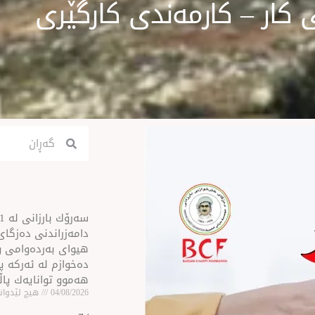
کار – کارمەندی کارگێری
Search
Search
ن
دامەزراندنی دەزگای 
هیوای بەردەوامی و
دەخوازم لە ئەركە پی
هەموو توانایەك پا
04/08/2026
هیچ لێدوانێ