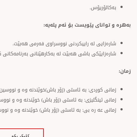
بەکالۆریۆس.
بەهرە و توانای پێویست بۆ ئەم پلەیە:
شارەزایی لە راییکردنی نووسراوی فەرمی هەبێت.
شارەزایێکی باشی هەبێت لە بەکارهێنانی بەرنامەکانی 
زمان:
زمانی كوردی: به ئاستی (زۆر باش)خوێندنه وه و نووسین
زمانی ئینگلیزی: به ئاستی (زۆر باش) خوێندنه وه و نوو
زمانی عه ره بی: به ئاستی (زۆر باش) خوێندنه وه و نو
کلیک بکە