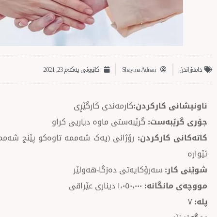
دامەزراندن
Shayma Adnan
کانوونی یەکەم 23, 2021
ناونیشانی کارکردن:
کارمەندی کارگێڕی
جۆری گرێبەست:
گرێبەستی ماوە دیاریی کراو
کاتەکانی کارکردن:
ئێوارە
شوێنی کار:
سەرۆکایەتی دەزگا-هەولێر
مووچەی مانگانە:
١،٠٥٠،٠٠٠ دیناری عێراقی
پلە:
٧