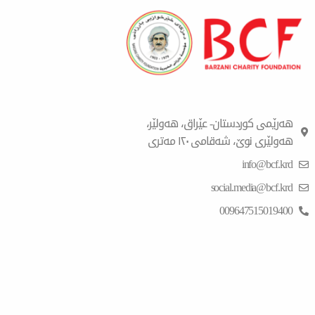
هەرێمی کوردستان- عێراق، هەولێر،
هەولێری نوێ، شەقامی ١٢٠ مەتری
info@bcf.krd
social.media@bcf.krd
009647515019400