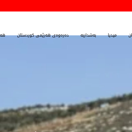
ن
میدیا
بەشداربە
دەرەوەی هەرێمی کوردستان
هەڵ