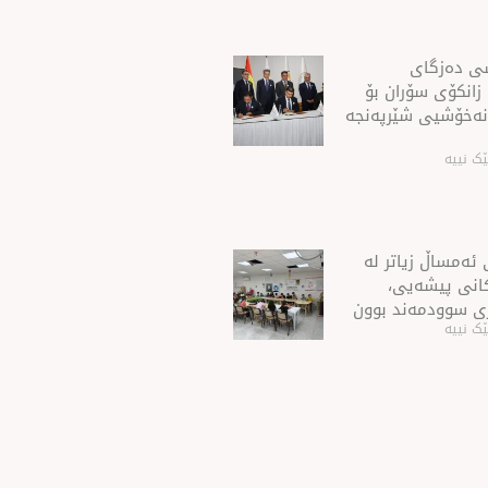
شی ده‌زگای
 زانكۆی سۆران بۆ
نه‌خۆشیی شێرپه‌نجه‌
ک نییە
ئەمساڵ زیاتر له‌
ەكانی پیشەیی،
ی سوودمه‌ند بوون
ک نییە