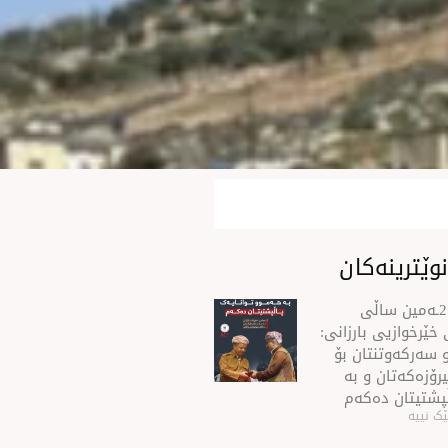
وێترینەکان
سه‌رۆك بارزانی له‌ 21ـه‌مین ساڵی
خێرخوازیی بارزانی:
 سەركەوتنتان بۆ
رۆزەكەتان و بە
ڵپشتیتان دەكەم
ک نییە