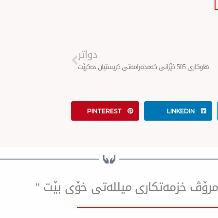
Next
دواتر
هاوكاری 505 خێزانی كەمدەرامەتی كریستیان دەكرێت
PINTEREST
LINKEDIN
ۆ مرۆڤ خزمەتكاری میللەتی خۆی بێت "