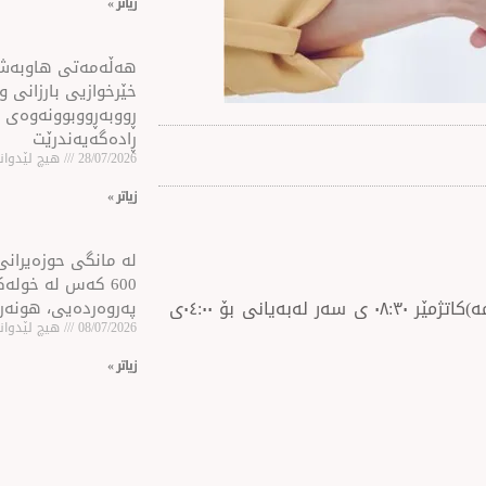
زیاتر »
هه‌ڵه‌مه‌تی هاو‌به‌
خێرخوازیی بارزانی و
ڕووبه‌ڕووبوونه‌وه‌ی 
ڕاده‌گه‌یه‌ندرێت
28/07/2026
هیچ لێدوانێ
زیاتر »
لە مانگی حوزەیرانی 
600 كه‌س له‌ خول
رۆژانی (یەک شەممە تاوەکو پێنج شەممە)کاتژمێر ٠٨:٣٠ ی سەر لەبەیانی بۆ ٠٤:٠٠ی
پەروەردەیی، هونەر
08/07/2026
هیچ لێدوانێ
زیاتر »