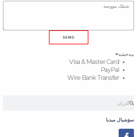
SEND
Visa & Master
Pa
Wire Bank Tra
Face
Inst
Yo