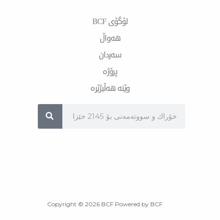
لۆگۆی BCF
هەواڵ
سەردان
پرۆژە
وێنە هەڵبژێرە
Sea
Copyright © 2026 BCF Powered by BCF