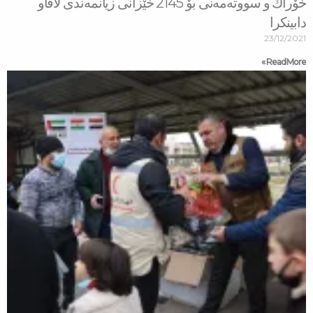
خۆراك و سووتەمەنی بۆ 2145 خێزانی زیانمەندی لافاو