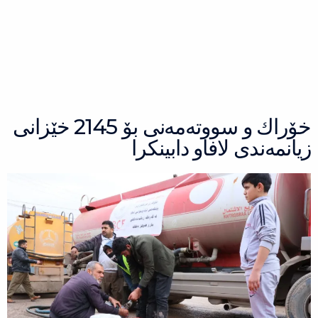
Ski
t
conten
خۆراك و سووتەمەنی بۆ 2145 خێزانی
زیانمەندی لافاو دابینكرا