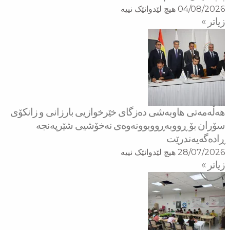
04/08/2026
هیچ لێدوانێک نییە
زیاتر »
هه‌ڵه‌مه‌تی هاو‌به‌شی ده‌زگای خێرخوازیی بارزانی و زانكۆی
سۆران بۆ ڕووبه‌ڕووبوونه‌وه‌ی نه‌خۆشیی شێرپه‌نجه‌
ڕاده‌گه‌یه‌ندرێت
28/07/2026
هیچ لێدوانێک نییە
زیاتر »