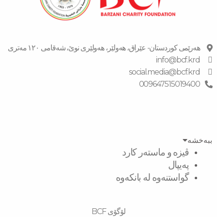
هەرێمی کوردستان- عێراق، هەولێر، هەولێری نوێ، شەقامی ١٢٠ مەتری
info@bcf.krd
social.media@bcf.krd
009647515019400
ببەخشە
ڤیزە و ماستەر کارد
پەیپال
گواستنەوە لە بانکەوە
لۆگۆی BCF