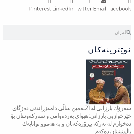
Pinterest
LinkedIn
Twitter
Email
Facebook
Search
Search
نوێترینەکان
سه‌رۆك بارزانی له‌ 21ـه‌مین ساڵی دامەزراندنی دەزگای
خێرخوازیی بارزانی: هیوای بەردەوامی و سەركەوتنتان بۆ
دەخوازم لە ئەركە پیرۆزەكەتان و بە هەموو توانایەك
پاڵپشتیتان دەكەم