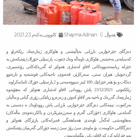
‌‌هەواڵ
Shayma Adnan
کانوونی یەکەم 23, 2021
دەزگای خێرخوازیی بارزانی بەپاڵپشتی و هاوكاری ژمارەیەك رێكخراو و
كەسایەتی بەخشەر، هاوكاری ناوماڵە وەك (نەوت، پارسێلی خۆراك) پێشكەش بە
خێزانە زیانمەندبووەكانی لافاو لەشاری هەولێر لە گەڕەكەكانی رۆشنبیری،
گردجوتیار، هیران ستی، سەركارێز، قەتەوی، ناحیەكانی قوشتەپە و دارەتوو
دەكات و بۆ هەر خێزانێك 100 لیتر سووتەمەنی و 2 پارسێلی خۆراك ئامادەكراوە.
رێككەوتی 23/12/2021 پاش روودانی لافاو لەشاری هەولێر كە بەهۆیەوە
ژمارەیەك گەڕەك و ناحیە بەر لافاو كەوتن و زەرەرو زیانێكی زۆری گیانی و ماڵیان
بەركەوت، تیمەكانی دەزگای خێرخوازیی بارزانی پاش رووداوەك ە دەستی بە
گەیاندنی هاوكاری (خۆراكی گەرم و سەرژمێریكردن و پاككردنەوەی ماڵەكان)
بەهاوبەشی لەگەڵ ناوەندی هەماهەنگی قەیرانەكانی پارێزگای هەولێر و
دەزگاكانی حكومەت. بۆ ماوەی سێ رۆژ سێ ژەمە خۆراكی گەرمیان پێشكەش
بەو خێزانانە كرد كە لافاو زیانی پێگەیاندبوون.