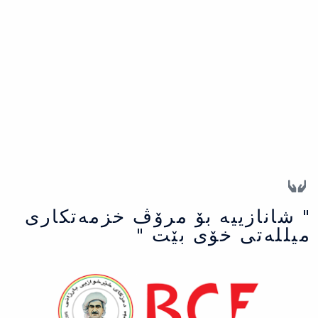
" شانازییه بۆ مرۆڤ خزمەتكاری
میللەتی خۆی بێت "