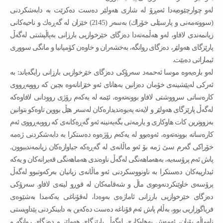
لەو چوارچێوەیەدا ئەمڕۆ لە شاری هەولێر دەست دەكرێت بە دابەشكردنی
(سووتەمەنی و پارسێلی خۆراك) بەسەر (2145) خێزان لە گەڕەك و ناحیەكانی
زیانمەندی لافاو، لەو هەڵمەتەدا دەزگای خێرخوازیی بارزانی بەپاڵپشتی لەگەڵ
پارێزگای هەولێر، دەزگای روانگە، بەخشەران و خاوەن كۆمپانیا و مانگی سووری
ئیماراتی دەبێت.
لەو بارەیەوە موسا ئەحمەد سەرۆكی دەزگای خێرخوازیی بارزانی رایگەیاند: بە
ئەركی لەپێشینەی خۆمان دەزانین بەهانای ئەو خێزانانەوە بچین كە رووبەڕووی
كارەساتی سرووشتی لافاو بوونەتەوە، ئێمە لە یەكەم رۆژی روودانی لافاوەكە
لەگەڵ پارێزگای هەولێر و لایەنە پەیوەندیدارەكان لەسەر هێڵ بووین تاوەكو بتوانین
بەزووترین كات هاوكاری و یارمەتی بگەیەنینە ئەو گەڕەكانەی كە رووبەڕووی ئەم
كارەساتە بوونەتەوە، ئەوەبوو لە یەكەم رۆژەوە دەستكرا بە دابەشكردنی ژەمە
خۆراكی گەرم سێ ژمە بۆ ئەو ماڵانەی لە گەڕەكە جیاوازەكان زیانمەندببوون.
پاش ئەم پرۆسەیە، بەهەماهەنگی لەگەڵ ناوەندی هەماهەنگی قەیرانەكان و یەكە
ئیدارییەكان دەستكرا بە ناونووسكردنی ئەو ماڵانەی زیانیان بەركەوتبوو لەگەڵ
پرۆسەی خاوێنكردنەوەوی ماڵ و شەقامەكان لە قوڕو لیتەی لافاو. سەرۆكی
دەزگای خێرخوازیی بارزانی ئاماژەی بەوەدا، لەقۆناغی یەكەمدا بەشێوەی
فریاگوزاریی بوو، بەڵام پاش ئەم قۆناغە دەست دەكەین بە دابینكردنی پێداویستی
ناوماڵە بۆیان، ئەمەش بەهاوكاری لەگەڵ پارێزگای هەولێر و دەزگای روانگە و