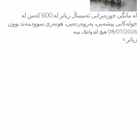
لە مانگی حوزەیرانی ئەمساڵ زیاتر له‌ 600 كه‌س له‌
خولەكانی پیشەیی، پەروەردەیی، هونەری سوودمه‌ند بوون
08/07/2026
هیچ لێدوانێک نییە
زیاتر »