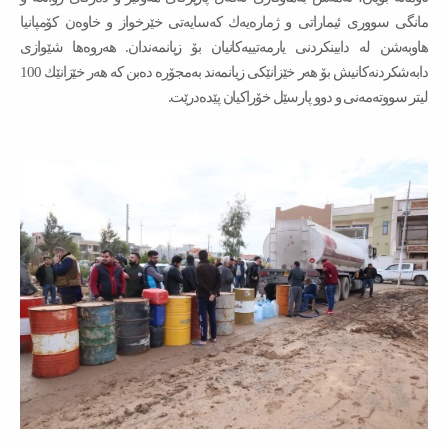
مانگی سووری ئیماراتی و ژمارەیەك كەسایەتی خێرخواز و خاوەن كۆمپانیا
هاوبەشن لە دابینكردنی یارمەتییەكانیان بۆ زیانمەندان. هەروەها شێوازی
دابەشكردنەكانیش بۆ هەر خێزانێكی زیانمەند بەمجۆرە دەبن كە هەر خێزانێك 100
لیتر سووتەمەنی و دوو پارسێل خۆراكیان پێدەدرێت.