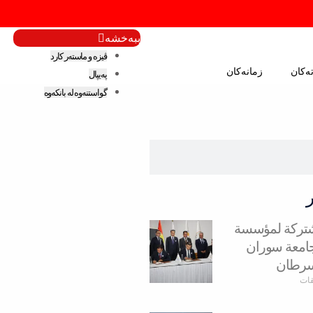
ببەخشە
ڤیزە و ماستەر کارد
ەکان
زمانەکان
پەیپال
گواستنەوە لە بانکەوە
مشتركة لمؤسسة
وجامعة سوران
سرطان
قات