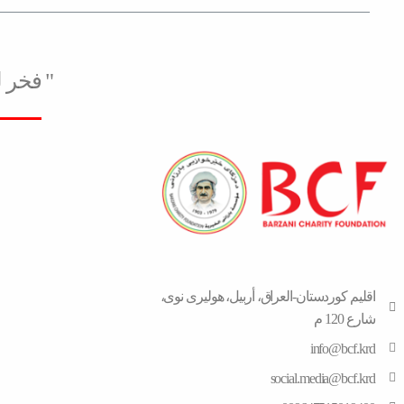
" فخر 
اقلیم كوردستان-العراق، أربیل، هولیری نوی،
شارع 120 م
info@bcf.krd
social.media@bcf.krd