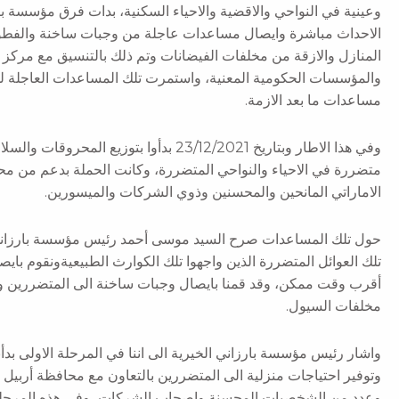
وعينية في النواحي والاقضية والاحياء السكنية، بدات فرق مؤسسة بار
الاحداث مباشرة وايصال مساعدات عاجلة من وجبات ساخنة والفطو
المنازل والازقة من مخلفات الفيضانات وتم ذلك بالتنسيق مع مركز 
والمؤسسات الحكومية المعنية، واستمرت تلك المساعدات العاجلة لمدة ث
مساعدات ما بعد الازمة.
متضررة في الاحياء والنواحي المتضررة، وكانت الحملة بدعم من محا
الاماراتي المانحين والمحسنين وذوي الشركات والميسورين.
حول تلك المساعدات صرح السيد موسى أحمد رئيس مؤسسة بارزاني ال
تلك العوائل المتضررة الذين واجهوا تلك الكوارث الطبيعيةونقوم باي
أقرب وقت ممكن، وقد قمنا بايصال وجبات ساخنة الى المتضررين وح
مخلفات السيول.
واشار رئيس مؤسسة بارزاني الخيرية الى اننا في المرحلة الاولى بدأن
وتوفير احتياجات منزلية الى المتضررين بالتعاون مع محافظة أربيل و