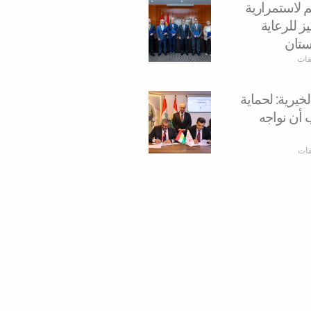
م لاستمرارية
ز للرعاية
ستان
يقات
يرية: لحماية
 أن نواجه
قات