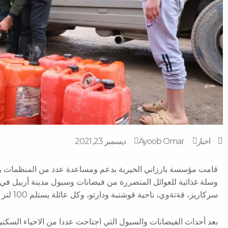
اخبار
Ayoob Omar
ديسمبر 23, 2021
قامت مؤسسة بارزاني الخيرية بدعم ومساعدة عدد من المنظمات وال
وسلة غذائية للعوائل المتضررة من فيضانات وسيول مدينة أربيل في ا
سركاريز، قةتةوي، ناحية قوشتبة ودارتو، وكل عائلة يستلم 100 لتر من النفط وسلتين غذائيتين.
بعد أحداث الفيضانات والسيول التي اجتاحت عددا من الاحياء السكني