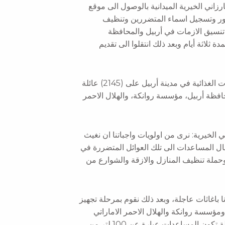
زاني الخيرية الميدانية بالوصول الى موقع
ر وتسجيل اسماء المتضررين وتنظيف
تنسيق الازمات في أربيل والمحافظة
لاثة أيام وبعد ذلك انتقلوا الى تقديم
وفي هذا الاطار وبتاريخ 23/12/2021 بدأوا بتوزيع المحروقات والسلات الغذائية في مدينة أربيل على (2145) عائلة
فظة أربيل، مؤسسة روانكة، والهلال الاحمر
خيرية: نرى من اولويات واجباتنا ان نغيث
صال المساعدات الى تلك العوائل المتضررة في
ملة تنظيف المنازل والازقة والشوارع من
ا باغاثات عاجلة، وبعد ذلك نقوم بمرحلة تجهيز
مؤسسة روانكة والهلال الاحمر الاماراتي
وعدد من الشخصيات المحسنة واصحاب الشركات، وفي هذه المرحلة تكون المساعدات عبارة عن 100 لتر من