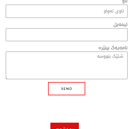
ە
SEND