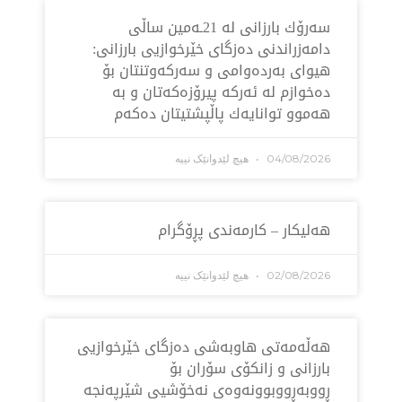
سه‌رۆك بارزانی له‌ 21ـه‌مین ساڵی
ەزراندنی دەزگای خێرخوازیی بارزانی:
ای بەردەوامی و سەركەوتنتان بۆ
وازم لە ئەركە پیرۆزەكەتان و بە
وو توانایەك پاڵپشتیتان دەكەم
04/08/2
هیچ لێدوانێک نییە
یکار – کارمەندی پڕۆگرام
02/08/2
هیچ لێدوانێک نییە
ڵه‌مه‌تی هاو‌به‌شی ده‌زگای خێرخوازیی
زانی و زانكۆی سۆران بۆ
به‌ڕووبوونه‌وه‌ی نه‌خۆشیی شێرپه‌نجه‌