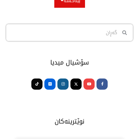
ببەخشە
سۆشیال میدیا
Tiktok
Flickr
Instagram
Youtube
Facebook-
f
نوێترینەکان