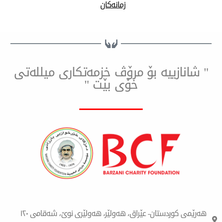
زمانەکان
ییه بۆ مرۆڤ خزمەتكاری میللەتی
خۆی بێت "
هەرێمی کوردستان- عێراق، هەولێر، هەولێری نوێ، شەقامی ١٢٠