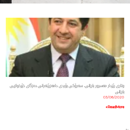
سرور بارزانی، سەرۆکی بۆردی دامەزرێنەرانی دەزگای خێرخوازیی