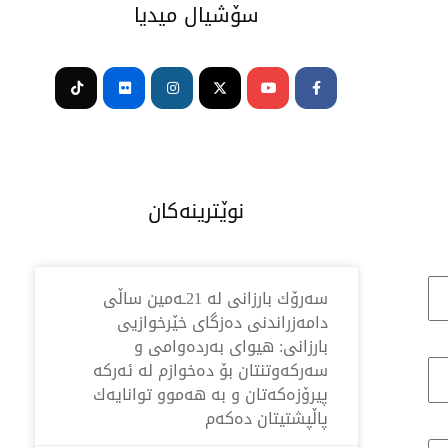
سۆشیال میدیا
Tiktok
Flickr
Instagram
Youtube
Facebook-
f
نوێترینەکان
سه‌رۆك بارزانی له‌ 21ـه‌مین ساڵی
دامەزراندنی دەزگای خێرخوازیی
بارزانی: هیوای بەردەوامی و
سەركەوتنتان بۆ دەخوازم لە ئەركە
پیرۆزەكەتان و بە هەموو توانایەك
پاڵپشتیتان دەكەم