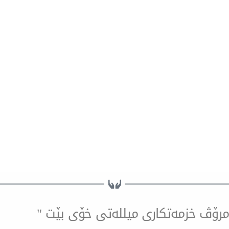
ۆ مرۆڤ خزمەتكاری میللەتی خۆی بێت "