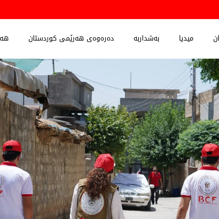
ن
میدیا
بەشداربە
دەرەوەی هەرێمی کوردستان
هەڵ