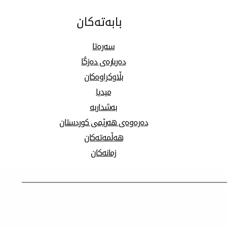
بابەتەکان
سەرەتا
دەربارەی دەزگا
بڵاوکراوەکان
میدیا
بەشداربە
دەرەوەی هەرێمی کوردستان
هەڵمەتەکان
زمانەکان