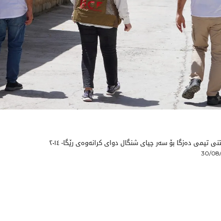
ی تیمی دەزگا بۆ سەر چیای شنگال دوای کرانەوەی رێگا- ٢٠١٤
30/08