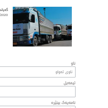
گەیاند
/2020
ناو
ئیمەیل
نامەیەک بینێرە