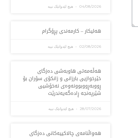
04/08/2026
هیچ لێدوانێک نییە
هەلیکار – کارمەندی پڕۆگرام
02/08/2026
هیچ لێدوانێک نییە
هه‌ڵه‌مه‌تی هاو‌به‌شی ده‌زگای
خێرخوازیی بارزانی و زانكۆی سۆران بۆ
ڕووبه‌ڕووبوونه‌وه‌ی نه‌خۆشیی
شێرپه‌نجه‌ ڕاده‌گه‌یه‌ندرێت
28/07/2026
هیچ لێدوانێک نییە
هەواڵنامەی چالاکییەکانی دەزگای