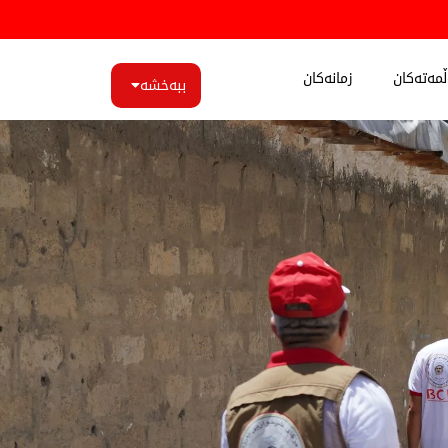
مەتەکان
زمانەکان
ببەخشە