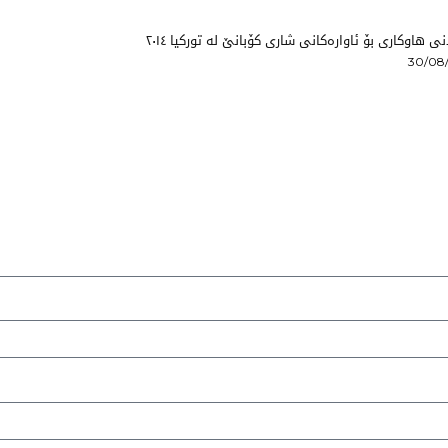
نی هاوکاری بۆ ئاوارەکانی شاری کۆبانێ لە تورکیا ٢٠١٤
30/08