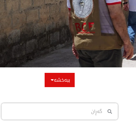
ببەخشە
Search
Search