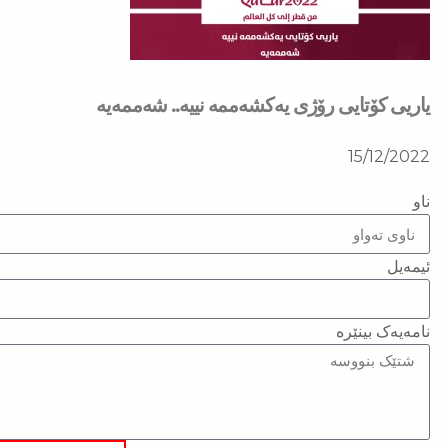
یاریی كۆتایی رۆژی یەكشەممە نییە.. شەممەیە
15/12/2022
ناو
ئیمەیل
نامەیەک بینێرە