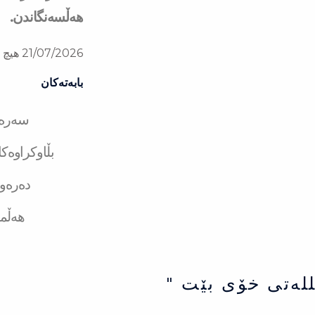
هەڵسەنگاندن.
21/07/2026
هیچ ل
بابەتەکان
سەرەت
بڵاوکراوەک
دەرەو
هەڵم
للەتی خۆی بێت "