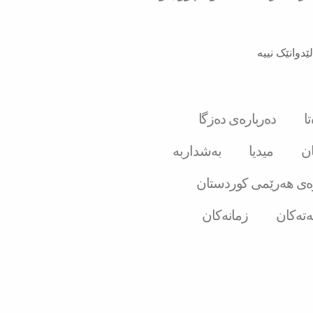
ێدوانێک نییە
ا
دەربارەی دەزگا
ان
میدیا
بەشداربە
ەی هەرێمی کوردستان
ەتەکان
زمانەکان