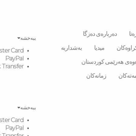
تا
دەربارەی دەزگا
ببەخشە
کراوەکان
میدیا
بەشداربە
ster Card
PayPal
وەی هەرێمی کوردستان
 Transfer
ەتەکان
زمانەکان
ببەخشە
ster Card
PayPal
 Transfer