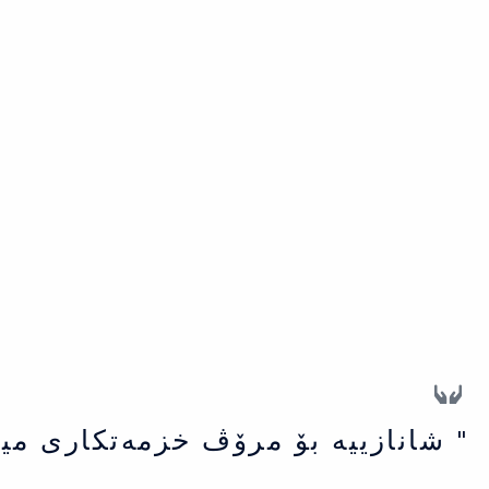
" شانازییه بۆ مرۆڤ خزمەتكاری می