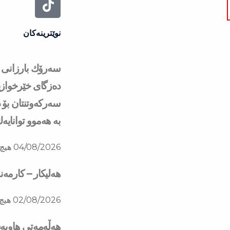
نوێترینەکان
دەزگای خێرخوازی
سەركەوتنتان بۆ د
بە هەموو توانایە
04/08/2026
هیچ 
هەلیکار – کارمە
02/08/2026
هیچ 
هه‌ڵه‌مه‌تی هاو‌