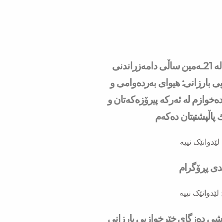
سه‌رۆك بارزانی له‌ 21ـه‌مین ساڵی دامەزراندنی
ی بارزانی: هیوای بەردەوامی و
ەخوازم لە ئەركە پیرۆزەكەتان و
ك پاڵپشتیتان دەكەم
لێدوانێک نییە
ندی پڕۆگرام
لێدوانێک نییە
به‌شی ده‌زگای خێرخوازیی بارزانی