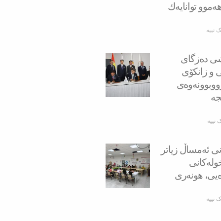
هەموو توانایەك
ک نییە
‌شی ده‌زگای
ی و زانكۆی
وبوونه‌وه‌ی
ه‌
 نییە
نی ئەمساڵ زیاتر
ه‌ خولەكانی
ەیی، هونەری
ک نییە