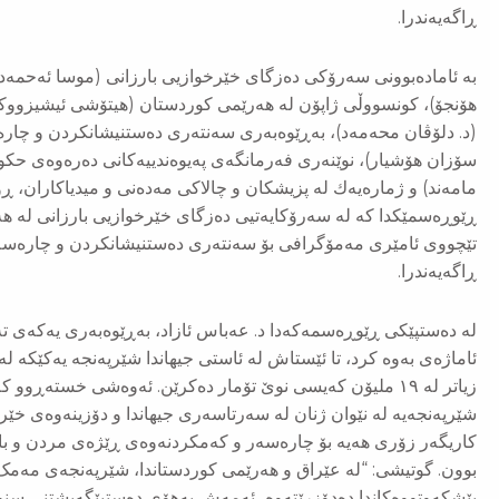
ڕاگەیەندرا.
بە ئامادەبوونی سەرۆكی دەزگای خێرخوازیی بارزانی (موسا ئەحمەد)
هۆنجۆ)، كونسووڵی ژاپۆن لە هەرێمی كوردستان (هیتۆشی ئیشیزووكا
(د. دلۆڤان محەمەد)، بەڕێوەبەری سەنتەری دەستنیشانكردن و چار
سۆزان هۆشیار)، نوێنەری فەرمانگەی پەیوەندییەكانی دەرەوەی حك
ڕێوڕەسمێكدا كە لە سەرۆكایەتیی دەزگای خێرخوازیی بارزانی لە هەو
تێچووی ئامێری مەمۆگرافی بۆ سەنتەری دەستنیشانكردن و چارەسە
ڕاگەیەندرا.
لە دەستپێكی ڕێوڕەسمەكەدا د. عەباس ئازاد، بەڕێوەبەری یەكەی تە
ئاماژەی بەوە كرد، تا ئێستاش لە ئاستی جیهاندا شێرپەنجە یەکێکە ل
زیاتر لە ١٩ ملیۆن کەیسی نوێ تۆمار دەکرێن. ئەوەشی خستە
شێرپەنجەیە لە نێوان ژنان لە سەرتاسەری جیهاندا و دۆزینەوەی خێ
کاریگەر زۆری هەیە بۆ چارەسەر و کەمکردنەوەی ڕێژەی مردن و ب
بوون. گوتیشی: “لە عێراق و هەرێمی کوردستاندا، شێرپەنجەی مەمک ب
پێشکەوتووەکاندا دەدۆزرێتەوە، ئەمەش بەهۆی دەستپێگەیشتنی سنوو