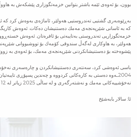
بوون، بۆ ئەوەی ئێمە باشتر بتوانین خزمەتگوزاری پێشكەش بە هاوو
بەڕێوەبەری گشتیی تەندروستیی هەولێر، ئاماژەی بەوەش كرد كە ئ
كە بە ئاسانی شێرپەنجەی مەمك دەستنیشان دەكات. ئەوەش كاریگ
خزمەتگوزاریی تەندروستی بەتایبەتی بۆ ئافرەتان. ئەوەش خستەڕوو
هەولێر، بە هاوكاری لەگەڵ سندوقی كۆمەك بۆ تووشبووانی شێرپەنج
پێشوەختە بۆ دەستنیشانكردنی شێرپەنجەی مەمك، بۆ ئەوەی بە زوو
باسی ئەوەشی كرد، سەنتەری دەستنیشانكردن و چارەسەری نەخۆشی
2004ـەوە دەستی بە كارەكانی كردووە و چەندین پسپۆڕی تایبەت
نەخۆشییەكانی مەمك و نەشتەرگەری و لە ساڵی 2025 زیاتر لە 12 هەزار كەس پشكنینیان بۆ ئەنجام دراوە.
ئا: سالار بابەشێخ