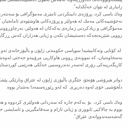
زانیاری لە نێوان خەڵکدایە”.
وەك باسی كرد، پڕۆژەی دابینكردنی ئامێری مەمۆگرافی بۆ سەنتە
نەخۆشییەكانی مەمك لە هەولێر و پڕۆژەكانی هاوشێوەی ئامانجیان گۆ
مەمۆگرافی و زیادکردنی ژمارەی یەکەکان لە هەولێر، بەرچاوڕوونی و
زوویی شێرپەنجەكە دەستنیشان بكەن و ژیانی هەزاران کەس ڕزگار 
لە كۆتایی وتەكانیشیدا سوپاسی حکومەتی ژاپۆن و باڵیۆزخانەی ئەو 
بەسخاوەتیان، کە نموونەی ڕوونی هاوکاریی مرۆییەو جەختی لەوەش
کاریگەرییەکی زۆری لەسەر تەندروستیی خەڵكی هەرێمی كوردستان
دواتر هیرۆشی هۆنجۆ، جێگری باڵیۆزی ژاپۆن لە عێراق وتارێكی پێشك
دڵخۆشیی خۆی لەوە دەربڕی کە لەو ڕێوڕەسمەدا بەشدار بووە.
وەك باسی كرد، بۆ یەکەم جارە كە سەردانی هەولێری كردووە و هە
بووم بە چالاکیی ئابووری و ژیانی ئارام و سەقامگیریی و ئاسایشی خ
گەشەسەندووانەی عێراق”.