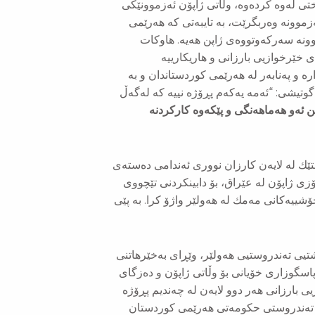
تی لەوە كردەوە، وڵاتی ژاپۆن ئەزموونێكی
موونە وەربگرێت، بە تایبەتی كە هەرێمی
موونە سەركەوتووەی ژاپن هەیە. هاوكات
ی خێرخوازیی بارزانی و هاریكارییە
 و پەنابەر لە هەرێمی كوردستاندان و بە
 گوتیشی: “ئەمە یەكەم پڕۆژە نییە كە لەگەڵ
ن ئەو هەماهەنگی و پێكەوە كاركردنە
ێك لە لایەن كارزان نووری ئەندامی دەستەی
ی ژاپۆن لە عێراق، بۆ دابینكردنی تێچووی
یەكانی مەمك لە هەولێر واژۆ كرا. بە پێی
تیی تەندروستیی هەولێر، وێڕای بەخێرهاتنی
اسگوزاری خۆیانی بۆ وڵاتی ژاپۆن و دەزگای
ی بارزانی هەر دوو لایەن لە چەندیم پڕۆژە
ی تەندروستی حكومەتی هەرێمی كوردستان