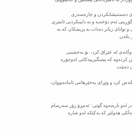
ری دەستنیشانكردن و چارەسەری
ڕینی ئەم دۆخەیە و بە دابینکردنی ئامێری
 توانای زیاتر دەدات بە پزیشکان کە بە
بکەن.
وڵاتەی لە عێراق كرد، بۆ بەخشینی
 كردەوە كە پشتگیرییەکانی لەوجۆرە
 دەبێت.
ەش كرد و وێڕای بەخێرهاتنی ئامادەبووان،
ر لەو بارەیەوە گوتی: ئەمڕۆ زۆر سەرسام
ەڵکی هەولێر كە یەکێکە لەو شارە