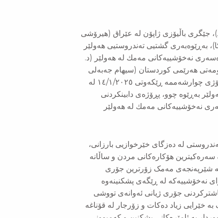
، جێگری باڵیۆزی ژاپۆن لە عێراق (هیرۆشی
)، بەڕێوەبەری گشتیی تەندروستیی هەولێر
ەسەری نەخۆشییەكانی مەمك لە هەولێر (د.
ومەتی هەرێمی كوردستان (سیهام جەبەلی
مامەند) و ژمارەیەك لە پزیشكان و چالاكی مەدەنی و میدیاكاران، ڕۆژی چوارشەممە ڕێكەوتی ١٤/١/٢٠٢٥ لە
لێر بەڕێوە چوو، پڕۆژەی دابینكردنی
ری نەخۆشییەكانی مەمك لە هەولێر
ندروستی لە دەزگای خێرخوازیی بارزانی،
ە سەرەکیترین هۆکارەکانی مردن و ساڵانە
ڕوو كە شێرپەنجەی مەمک زۆرترین جۆری
رای نەخۆشییەكە لە ڕێگەی پشکنینەوە
اشترکردنی جۆری ژیانی ئەوانەی تووشی
ە خێرایی زیاد دەکات و زۆرجار لە قۆناغە
ردار بە ئامێرەکانی پشکنین و کەمبوونی