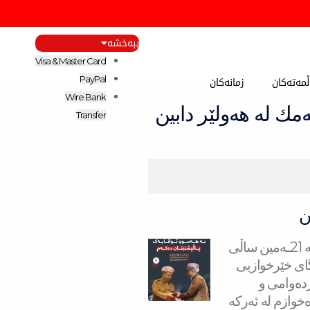
ببەخشە
Visa & Master Card
مەتەکان
زمانەکان
PayPal
Wire Bank
ك لە هەولێر دابین
Transfer
ن
سه‌رۆك بارزانی له‌ 21ـه‌مین ساڵی
ای خێرخوازیی
ردەوامی و
خوازم لە ئەركە