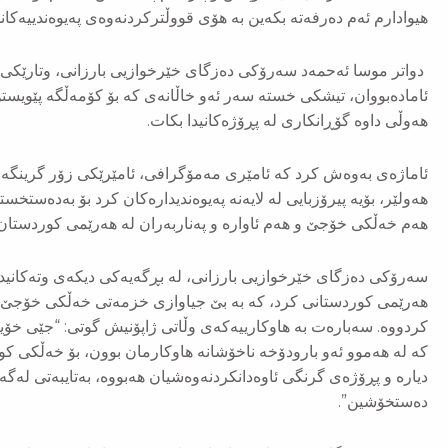
هیوادارم ئەم دەرفەتە بکەین بە هۆی قووڵترکردنەوەی پەیوەندییەکانم
دواتر موسا ئەحمەد سەرۆكی دەزگای خێرخوازیی بارزانی، وتارێكی
ئامادەبووان، تیشكی خستە سەر ئەو خاڵانەی كە بۆ كۆمەڵگە پێویستن
هەوڵی داوە گۆڕانكاری لە پڕۆژەكانیدا بكات.
ئاماژەی بەوەش كرد كە ئامێری مەمۆگرافی، ئامێرێكی زۆر گرینگە ب
هەولێر، بۆیە پیرۆزبایی لە لایەنە پەیوەندیدارەكان كرد بۆ بەدەست
هەم خەڵكی خۆجێ و هەم ئاوارە و پەناربەران لە هەرێمی كوردستان
سەرۆكی دەزگای خێرخوازیی بارزانی، لە بڕگەیەكی دیكەی وتەكانی
هەرێمی كوردستانی كرد، كە بە بێ جیاوازی خزمەتی خەڵكی خۆجێ و 
كردووە. سەبارەت بە هاوكارییەكەی وڵاتی ژاپۆنیش گوتی: “جێی خۆیە
كە لە هەموو ئەو بارودۆخە ناخۆشانە هاوكارمان بوون، بۆ خەڵكی كور
دیارە و پڕۆژەی گرنگی ئاوەدانكردنەوەشیان هەبووە، بەتایبەتی لە
دەستخۆشین”.