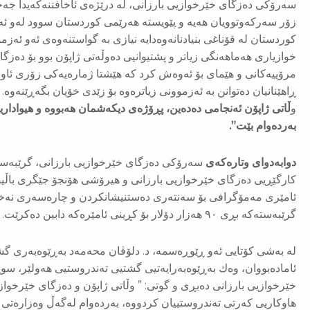
سەرۆكی دەزگای خێرخوازیی بارزانی، لە درێژەی ئاخافتنەكەیدا جەخ
زۆر سەركەوتوویان هەیە و پێویستە هەرێمی كوردستان سوود لەو ئەز
كوردستان لە قۆناغی بنیادنانەوەدایە نیازی بە گواستنەوەی ئەو ئەز
خوازیاری هەماهەنگی زیاتر و پشتیوانیی دەوڵەتی ژاپۆن بوو بۆ دەزگا
مرۆییەكانی و هێمای بۆ ئەوەش كرد كە هێشتا ژمارەیەكی زۆری ئاوارە
ڕاهێنانیان دەتوانن بە ئەزموونی زیاترەوە بۆ زێدی خۆیان بگەڕێنەوە.
و
ڵاتی ژاپۆن ئەنجامی دەدەین، پڕۆژەی دیكەشمان هەبووە و هیواداری
بەردەوام بێت”.
دوابەدوای وتارەكەی
سەرۆكی دەزگای خێرخوازیی بارزانی، گرێبەست
كارگێڕیی دەزگای خێرخوازیی بارزانی و هیرۆشی هۆنجۆ جێگری باڵیۆز
ئامێری مەمۆگرافی بۆ سەنتەری دەستنیشانكردن و چارەسەری نەخۆشی
گرێبەستەكە بڕی ٩٠ هەزار دۆلار بۆ كڕینی ئامێرەكە دابین دەكرێت.
لە بەشی كۆتایی ئەو ڕێوڕەسمە، د. دلۆڤان محەمەد بەڕێوەبەری گش
ئامادەبووان، وەك بەڕێوەبەرایەتیی گشتیی تەندروستیی هەولێر، سوپ
خێرخوازیی بارزانی دەبڕی و گوتی: ” وڵاتی ژاپۆن و دەزگای خێرخوازی
هاوكاریی كەرتی تەندروستییان كردووە، بەردەوام لەگەڵ وەزارەت