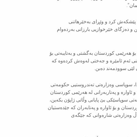
ان”.
 پێشكەش كرد و وێڕای بەخێرهاتنی
 و دەزگای خێرخوازیی بارزانی بەردەوام
ۆ هەرێمی كوردستان بەگشتی و بەتایبەتی بۆ
خستنی ئەم ئامێرە و جەختی لەوەش كردەوە كە
 لێی سوودمەند دەبن.
دا، سوپاسی وەزارەتی تەندروستیی حكومەتی
ئاوارە و پەناربەرانی لە هەرێمی كوردستان
تی سوپاسێكی بێ پایانی وڵاتی ژاپۆن بكەین،
دستان و بۆ ئاوارە و پەنابەران كە جێدەستیان
گەڵ وەزارەتی شارەوانی كە جێگەی