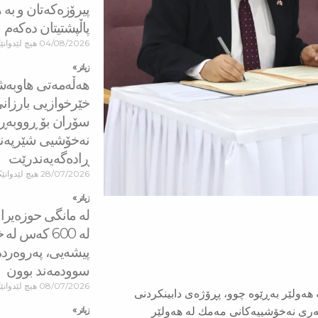
پیرۆزەكەتان و بە 
پاڵپشتیتان دەكەم
04/08/2026
هیچ لێدوانێ
زیاتر »
هه‌ڵه‌مه‌تی هاو‌به
خێرخوازیی بارزان
سۆران بۆ ڕووبه‌ڕو
نه‌خۆشیی شێرپه‌نج
ڕاده‌گه‌یه‌ندرێت
28/07/2026
هیچ لێدوانێک
زیاتر »
لە مانگی حوزەیرا
له‌ 600 كه‌س ل
پیشەیی، پەروەرد
سوودمه‌ند بوون
08/07/2026
هیچ لێدوانێ
هەولێر بەڕێوە چوو، پڕۆژەی دابینكردنی
ری نەخۆشییەكانی مەمك لە هەولێر
زیاتر »