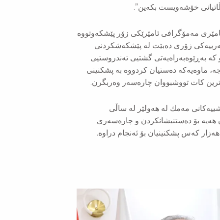
ڵاتیانی خۆشەویست بكەین”.
امێری مەمۆگرافی ئامێرێكی زۆر پێشكەوتووە
ەرییەكی زۆری دەبێت لە پێشكەشكردنی
 كە بەڕێوەبەراەیەتی گشتیی تەندروستیی
ە، ماوەیەكە دەستیان كردووە بە پشكنینی
ترین كات تووشبووان چارەسەر وەربگرن.
یەكانی مەمك لە هەولێر لە ساڵی
یان هەیە بۆ دەستنیشانكردن و چارەسەری