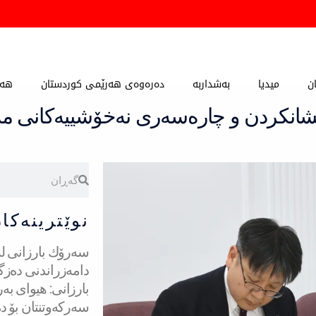
ن
میدیا
بەشداربە
دەرەوەی هەرێمی کوردستان
هەڵ
شانكردن و چارەسەری نەخۆشییەكانی مەم
Search
Search
نوێترینەکا
دامەزراندنی دەزگ
بارزانی: هیوای بە
سەركەوتنتان بۆ دە