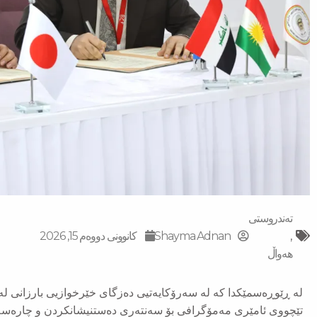
تەندروستی
,
Shayma Adnan
کانوونی دووەم 15, 2026
‌‌هەواڵ
لە ڕێوڕەسمێكدا كە لە سەرۆكایەتیی دەزگای خێرخوازیی بارزانی لە 
تێچووی ئامێری مەمۆگرافی بۆ سەنتەری دەستنیشانكردن و چارەسە