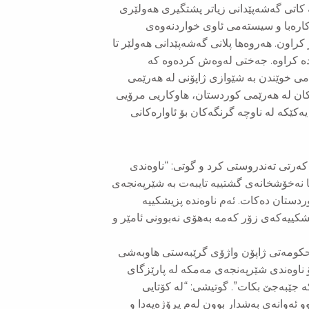
 كاتی گەشەپێدانی زیاتر پشتگیری هەولێری
 کارەبا و سیستەمی ئاوی خواردنەوەی
یان لە ڕێگەی قەرزی یەنی ژاپۆن (JICA) پارەدار کراون. هەروەها پلانی گەشەپێدانی هەولێر تا
کوردستان ئامادە کراوە. جەختی لەوەش كردەوە كە
اینی پڕۆگرامی خوێندن بە شێوازی ژاپۆنی لە هەرێمی
ان لە هەرێمی کوردستان، هاوکاریی مرۆیی
کێکە لە ناوچە گرنگەکان بۆ ئاوارەکانی
 كەرتی تەندروستی كرد و گوتی: “ناوەندی
 نەخۆشخانەی گشتییە تایبەت بە شێرپەنجەی
ی هەرێمی کوردستان دەکات. ئەم ناوەندە پزیشکییە
شکییەکەی زۆر کەمە بەهۆی نەبوونی ئامێر و
 حکومەتی ژاپۆن واژۆی گرێبەستی هاوبەشی
 ناوەندی شێرپەنجەی مەمکە لە پارێزگای
کە جێبەجێ بکات”. گوتیشی: “لە کۆتایی
ئەوانەی بەشدار بوون لەم پڕۆژەیەدا و