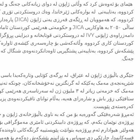
هێمای بۆ ئەوەش كرد كە وڵاتی ژاپۆن لە دوای زیانەکانی جەنگ و لە
کردووە، بەتایبەتی لە بوارەکانی ژێرخاندا، وەك دروستکردنی تۆڕی
کردووە، کە هەموو
ساڵی ٢٠٥٠ بە هاوکاریی JICA و حکومەتی هەرێمی 
دامەزراوەی ژاپۆنی IVY لە دروستکردنی قوتابخانە و دیز
كوردستان کاری كردووە. وڵاتەكەشی بۆ چارەسەری کێشەی ئاوارەک
پێشکەش كردووە، بەتایبەتی پشتگیریی ئاوەدانکردنەوەی شنگال کە یە
جەنگ.
جێگری باڵیۆزی ژاپۆن لە عێراق، لە بڕگەی كۆتایی وتارەكەیدا باسی
شێرپەنجەی مەمک یەکێکە لە گرنگترین نەخۆشخانەکان، چونکە تەنیا
مەمک کە خزمەتی زیاتر لە ٣ ملیۆن ژن لە سەرتاسەر
ستافێکی زۆر باش و شارەزای هەیە، بەڵام توانای تاقیکردنەوەی پزی
کەرەستەی پێویست.
ئەمڕۆ شەرەفێکی گەورەیە بۆ من کە بە ناوی باڵیۆزخانەی ژاپۆن و
پڕۆژەی نوێمان بکەم، كە پڕۆژەی دابینکردنی ئامێری مەمۆگرافی بۆ
هەولێر. هیوادارم ئەم پڕۆژەیە بتوانێت پێویستییە گرنگەکانی ناوەندە
قسەکانمدا، جارێکی دی سوپاس و پێزانینم پێشکەش دەکەم بۆ هەموو 