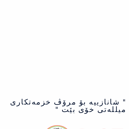
" شانازییه بۆ مرۆڤ خزمەتكاری
میللەتی خۆی بێت "