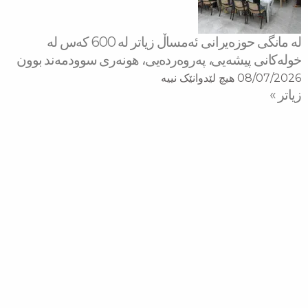
لە مانگی حوزەیرانی ئەمساڵ زیاتر له‌ 600 كه‌س له‌
خولەكانی پیشەیی، پەروەردەیی، هونەری سوودمه‌ند بوون
08/07/2026
هیچ لێدوانێک نییە
زیاتر »