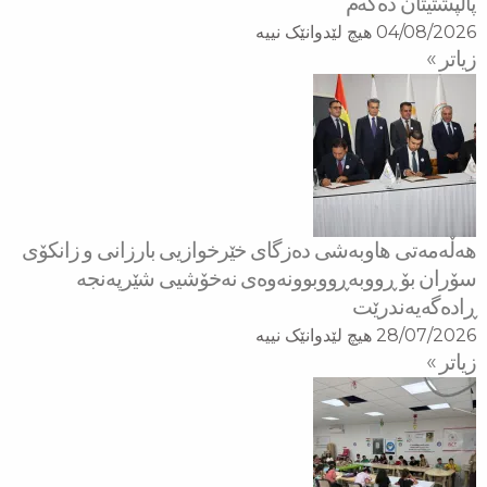
پاڵپشتیتان دەكەم
04/08/2026
هیچ لێدوانێک نییە
زیاتر »
هه‌ڵه‌مه‌تی هاو‌به‌شی ده‌زگای خێرخوازیی بارزانی و زانكۆی
سۆران بۆ ڕووبه‌ڕووبوونه‌وه‌ی نه‌خۆشیی شێرپه‌نجه‌
ڕاده‌گه‌یه‌ندرێت
28/07/2026
هیچ لێدوانێک نییە
زیاتر »