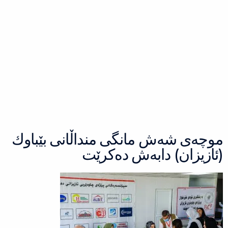
موچەی شەش مانگی منداڵانی بێباوك
(ئازیزان) دابەش دەكرێت