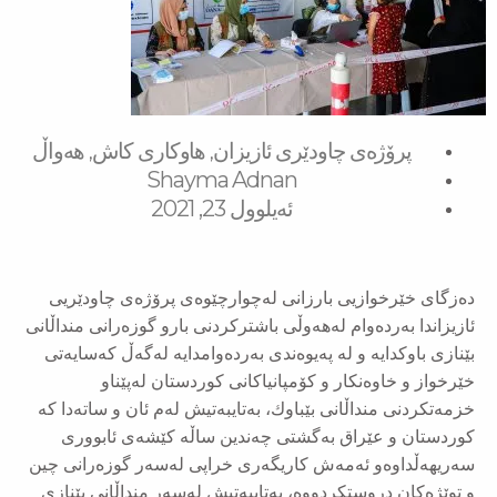
پرۆژەی چاودێری ئازیزان
هاوکاری کاش
‌‌هەواڵ
,
,
Shayma Adnan
ئەیلوول 23, 2021
دەزگای خێرخوازیی بارزانی لەچوارچێوەی پرۆژەی چاودێریی
ئازیزاندا بەردەوام لەهەوڵی باشتركردنی بارو گوزەرانی منداڵانی
بێنازی باوكدایە و لە پەیوەندی بەردەوامدایە لەگەڵ كەسایەتی
خێرخواز و خاوەنكار و كۆمپانیاكانی كوردستان لەپێناو
خزمەتكردنی منداڵانی بێباوك، بەتایبەتیش لەم ئان و ساتەدا كە
كوردستان و عێراق بەگشتی چەندین ساڵە كێشەی ئابووری
سەریهەڵداوەو ئەمەش كاریگەری خراپی لەسەر گوزەرانی چین
و توێژەكان دروستكردووە، بەتایبەتیش لەسەر منداڵانی بێنازی