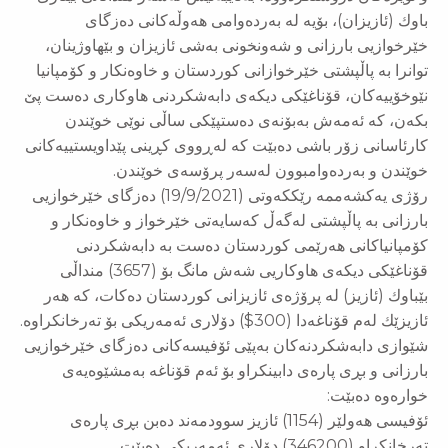
باوك (ئازیزان)، بۆیە لە بەردەوامی هەوڵەكانی دەزگای
خێرخوازیی بارزانی و شەونخونی بەشی ئازیزان و بێهاوژینان،
توانرا بە پاڵپشتی خێرخوازانی كوردستان و خاوەنكار و كۆمپانیا
نێوخۆییەكان، قۆناغێكی دیكەی دابەشكردنی هاوكاری دەست پێ
بكەن، كە ئەمەش بەبۆنەی دەستپێكی ساڵی نوێی خوێندن
كارئاسانی زۆر باشی دەبێت كە لەڕووی كڕینی پێداویستییەكانی
خوێندن و بەردەوامبوون لەسەر پرۆسەی خوێندن.
رۆژی یەكشەممە رێككەوتی (19/9/2021) دەزگای خێرخوازیی
بارزانی بە پاڵپشتی لەگەڵ كەسایەتی خێرخواز و خاوەنكار و
كۆمپانیاكانی هەرێمی كوردستان دەست بە دابەشكردنی
قۆناغێكی دیكەی هاوكاریی شەش مانگ بۆ (3657) منداڵی
بێباوك (ئازیز) لە پرۆژەی ئازیزانی كوردستان دەكات، كە هەر
ئازیزێك لەم قۆناغەدا (300$) دۆلاری ئەمەریكی بۆ تەرخانكراوە.
شێوازی دابەشكردنەكان بەپێی ئۆفیسەكانی دەزگای خێرخوازیی
بارزانی و بڕی پارەی دابینكراو بۆ ئەم قۆناغە بەمشێوەیەی
خوارەوە دەبێت:
ئۆفیسی هەولێر (1154) ئازیز سوودمەند دەبن بڕی پارەی
تەرخانكراو (346200) دۆلاری ئەمەریكی دەبێت.