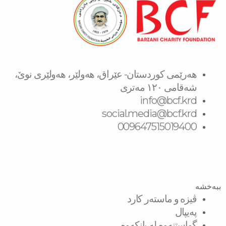
هەرێمی کوردستان- عێراق، هەولێر، هەولێری نوێ،
شەقامی ١٢٠ مەتری
info@bcf.krd
social.media@bcf.krd
009647515019400
ببەخشە
ڤیزە و ماستەر کارد
پەیپال
گواستنەوە لە بانکەوە