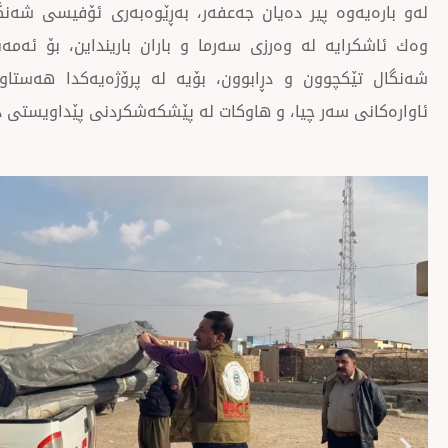
لەو بارەیەوە پیر دەیان جەعفەر، بەڕێوەبەری ئۆفیسی شەنگال
وەك ئاشكرایە لە وەرزی سەرما و باران بارینداین، بۆ ئە
ئاوارەكانی سەر چیا، و هاوكات لە پێشكەشكردنی پێداویستی دی