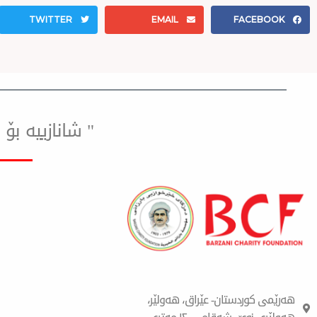
TWITTER
EMAIL
FACEBOOK
" شانازییه ب
هەرێمی کوردستان- عێراق، هەولێر،