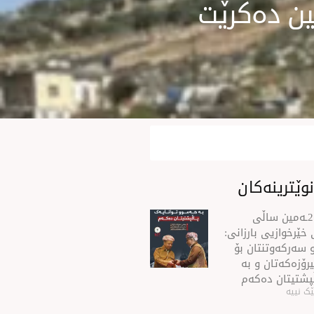
وێترینەکان
سه‌رۆك بارزانی له‌ 21ـه‌مین ساڵی
خێرخوازیی بارزانی:
 سەركەوتنتان بۆ
رۆزەكەتان و بە
ڵپشتیتان دەكەم
ک نییە