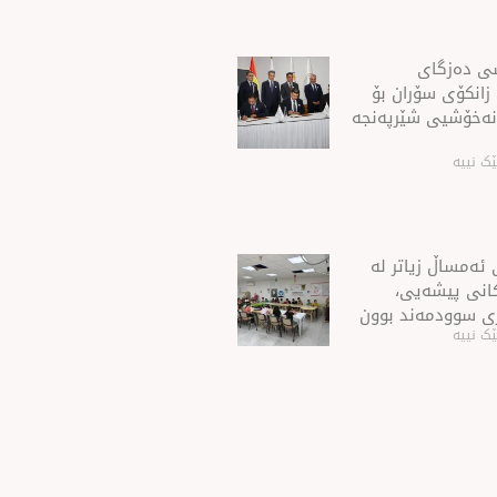
شی ده‌زگای
 زانكۆی سۆران بۆ
نه‌خۆشیی شێرپه‌نجه‌
ک نییە
ئەمساڵ زیاتر له‌
ەكانی پیشەیی،
ی سوودمه‌ند بوون
ک نییە