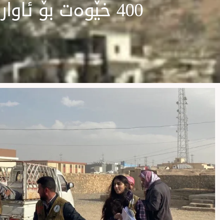
400 خێوەت بۆ ئاوارەكانی سەر چیای شەنگال دابین دەكرێت