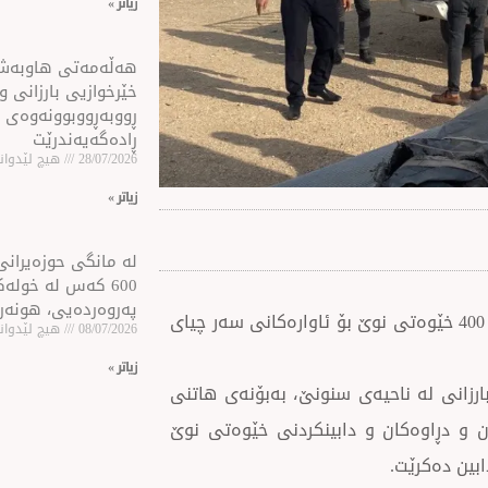
زیاتر »
هه‌ڵه‌مه‌تی هاو‌به‌
خێرخوازیی بارزانی و
ڕووبه‌ڕووبوونه‌وه‌ی 
ڕاده‌گه‌یه‌ندرێت
28/07/2026
هیچ لێدوانێ
زیاتر »
لە مانگی حوزەیرانی 
600 كه‌س له‌ خول
پەروەردەیی، هونەر
دەزگای خێرخوازیی بارزانی هەڵدەستێت بە گۆڕین و دابینكردنی 400 خێوەتی نوێ بۆ ئاوارەكانی سەر چیای
08/07/2026
هیچ لێدوانێ
زیاتر »
رخوازیی بارزانی لە ناحیەی سنونێ، بەبۆنەی هاتنی
 و دڕاوەكان و دابینكردنی خێوەتی نوێ