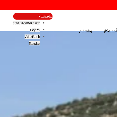
ببەخشە
Visa & Master Card
مەتەکان
زمانەکان
PayPal
Wire Bank
Transfer