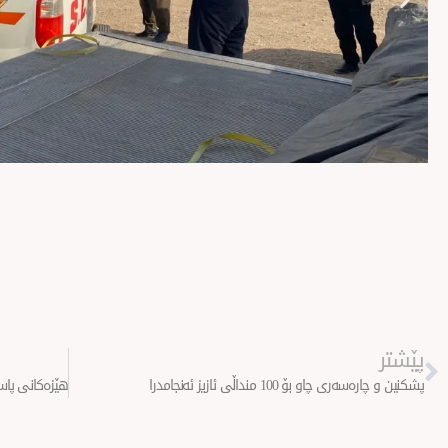
Prev
پێشتر
پشكنین و چارەسەری چاو بۆ 100 منداڵی ئازیز ئەنجامدرا