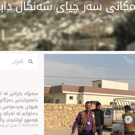
Search
Search
ن
دامەزراندنی دەزگای 
هیوای بەردەوامی و
دەخوازم لە ئەركە پی
هەموو توانایەك پا
04/08/2026
هیچ لێدوانێ