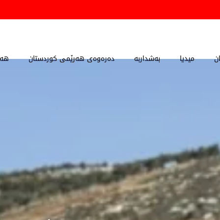
ن
میدیا
بەشداربە
دەرەوەی هەرێمی کوردستان
هەڵ