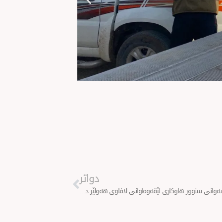
Next
دواتر
هێزەكانی پاسەوانی سنوور هاوكاری لێقەوماوانی لافاوی هەولێر دەكەن