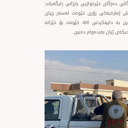
ی دەزگای خێرخوازیی بارزانی رایگەیاند:
مەش ژمارەیەكی زۆری خێوەت لەسەر چیای
شەنگال تێكچوون و دڕابوون، بۆیە لە پرۆژەیەكدا هەستاوین بە دابینكردنی 400 خێوەت بۆ خێزانە
كەی ژیان بەردەوام دەبین.