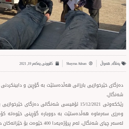
پەناگە
,
‌‌هەواڵ
Shayma Adnan
کانوونی یەکەم 19, 2021
شەنگال.
رێككەوتی 15/12/2021 ئۆفیسی شەنگالی دەزگای خێ
وەرزی سەرماوە هەڵدەستێت بە دووبارە گۆڕینی خێوەتە كۆن
لەسەر چیای شەنگال، لەم پرۆژەیەدا 400 خێوەت بۆ خێزانەكان دابین دەكرێت.