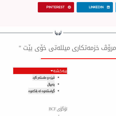
PINTEREST
LINKEDIN
ۆ مرۆڤ خزمەتكاری میللەتی خۆی بێت "
ببەخشە
ڤیزە و ماستەر کارد
پەیپال
گواستنەوە لە بانکەوە
لۆگۆی BCF