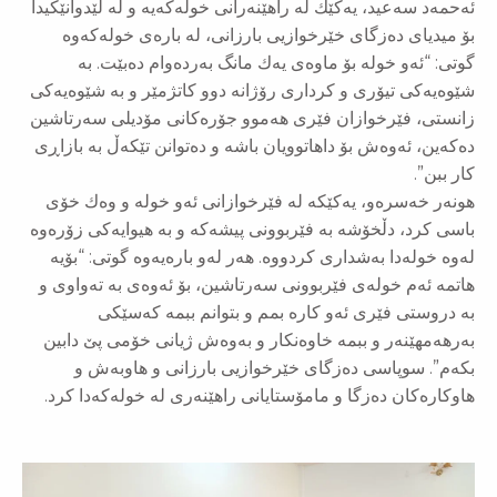
ئەحمەد سەعید، یەكێك لە راهێنەرانی خولەكەیە و لە لێدوانێكیدا
بۆ میدیای دەزگای خێرخوازیی بارزانی، لە بارەی خولەكەوە
گوتی: “ئەو خولە بۆ ماوەی یەك مانگ بەردەوام دەبێت. بە
شێوەیەكی تیۆری و كرداری رۆژانە دوو كاتژمێر و بە شێوەیەكی
زانستی، فێرخوازان فێری هەموو جۆرەكانی مۆدیلی سەرتاشین
دەكەین، ئەوەش بۆ داهاتوویان باشە و دەتوانن تێكەڵ بە بازاڕی
كار ببن”.
هونەر خەسرەو، یەكێكە لە فێرخوازانی ئەو خولە و وەك خۆی
باسی كرد، دڵخۆشە بە فێربوونی پیشەكە و بە هیوایەكی زۆرەوە
لەوە خولەدا بەشداری كردووە. هەر لەو بارەیەوە گوتی: “بۆیە
هاتمە ئەم خولەی فێربوونی سەرتاشین، بۆ ئەوەی بە تەواوی و
بە دروستی فێری ئەو كارە بمم و بتوانم ببمە كەسێكی
بەرهەمهێنەر و ببمە خاوەنكار و بەوەش ژیانی خۆمی پێ دابین
بكەم”. سوپاسی دەزگای خێرخوازیی بارزانی و هاوبەش و
هاوكارەكان دەزگا و مامۆستایانی راهێنەری لە خولەكەدا كرد.