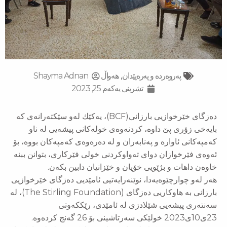
پەروەردە و پەرەپێدان
,
‌‌هەواڵ
Shayma Adnan
تشرینی یەکەم 25, 2023
دەزگای خێرخوازیی بارزانی(BCF)، یەكێك لەو سێكتەرانەی كە
بایەخی زۆری پێ داوە، كردنەوەی خولەكانی پیشەیی لە ناو
كەمپەكانی ئاوارە و پەنابەران و لە دەرەوەی كەمپەكان بووە، بۆ
ئەوەی فێرخوازان دوای تەواوكردنی خولی فێركاری، بتوانن ببنە
خاوەن داهات و بژێویی خۆیان و خێزانیان دابین بكەن.
هەر لەو چوارچێوەیەدا، نوێنەرایەتیی ئامێدیی دەزگای خێرخوازیی
بارزانی بە هاوكاریی دەزگای (The Stirling Foundation)، لە
سەنتەری پیشەیی شێلادزی لە ئامێدی، رێككەوتی
23ی10ی2023 خولێكی سەرتاشینی بۆ 26 گەنج كردەوە.