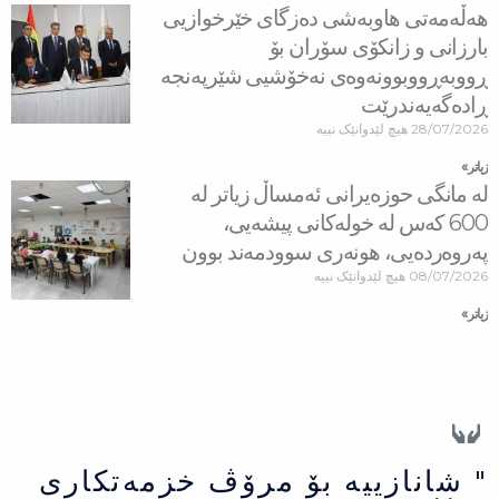
هه‌ڵه‌مه‌تی هاو‌به‌شی ده‌زگای خێرخوازیی
بارزانی و زانكۆی سۆران بۆ
ڕووبه‌ڕووبوونه‌وه‌ی نه‌خۆشیی شێرپه‌نجه‌
ڕاده‌گه‌یه‌ندرێت
28/07/2026
هیچ لێدوانێک نییە
زیاتر »
لە مانگی حوزەیرانی ئەمساڵ زیاتر له‌
600 كه‌س له‌ خولەكانی پیشەیی،
پەروەردەیی، هونەری سوودمه‌ند بوون
08/07/2026
هیچ لێدوانێک نییە
زیاتر »
" شانازییه بۆ مرۆڤ خزمەتكاری