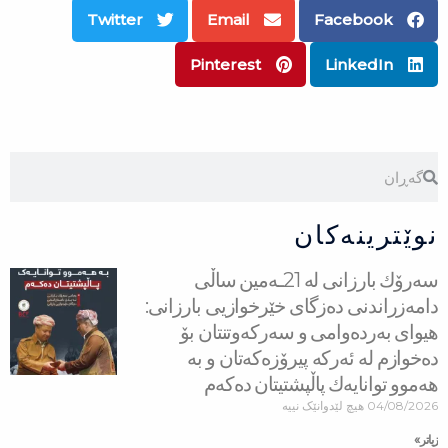
Twitter
Email
Facebook
Pinterest
LinkedIn
Search
Search
نوێترینەکان
سه‌رۆك بارزانی له‌ 21ـه‌مین ساڵی
دامەزراندنی دەزگای خێرخوازیی بارزانی:
هیوای بەردەوامی و سەركەوتنتان بۆ
دەخوازم لە ئەركە پیرۆزەكەتان و بە
هەموو توانایەك پاڵپشتیتان دەكەم
04/08/2026
هیچ لێدوانێک نییە
زیاتر »