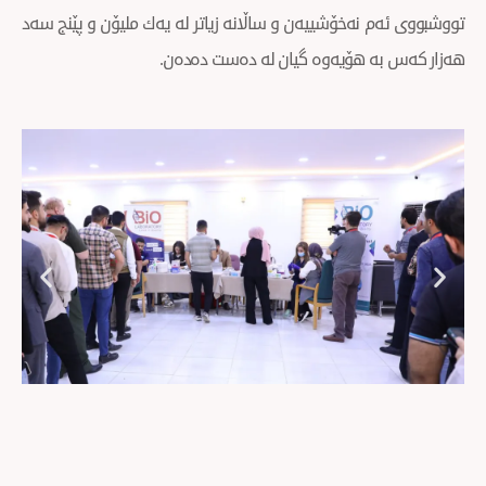
 نەخۆشییەن و ساڵانە زیاتر لە یەك ملیۆن و پێنج سەد
ە هۆیەوە گیان لە دەست دەدەن.
Next