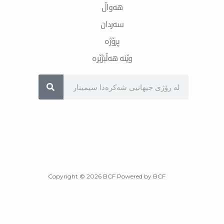
هەواڵ
سەردان
پرۆژە
وێنە هەڵبژێرە
Sea
Copyright © 2026 BCF Powered by BCF