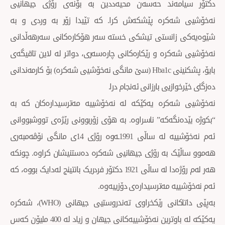
ەند حەسەن محیەددین بە بۆنەی رۆژی جیهانیی
کرە پێشكەش كرا. كە تێیدا زۆر بە وردی و بە
انستی تیشكی خستە سەر هۆكارەكانی سەرهەڵدانی
رە و رێكارەكانی چارەسەری، دواتر لە لاین تاقیگەی
بایۆ، پشکنینی Hba1c (سێ مانگی نەخۆشیی شەكرە) بۆ كارمەندانی
یی بارزانی ئەنجام درا.
کرە یەکێکە لە نەخۆشییە مەترسیدارەکان کە بە
گەکە” ناسراوە. بە هۆی زۆربوونی رێژەی تووشبووانی
ئەم نەخۆشییە لە ساڵی 1991ـەوە رۆژی 14ی مانگی نۆڤەمبەری
 بە رۆژی جیهانیی شەکرە دەستنیشان كراوە. چونکە
هەر لەم رۆژەدا لە ساڵی 1921 دکتۆر فردریک بانتینج لەدایک بووە، کە
 مەترسیدارەی دۆزییەوە.
بەپێی داتاکانی رێكخراوی تەندروستیی جیهانی (WHO)، شەکرە
یەکێکە لە باوترین نەخۆشییەکانی جیهان و زیاد لە 400 ملیۆن کەس