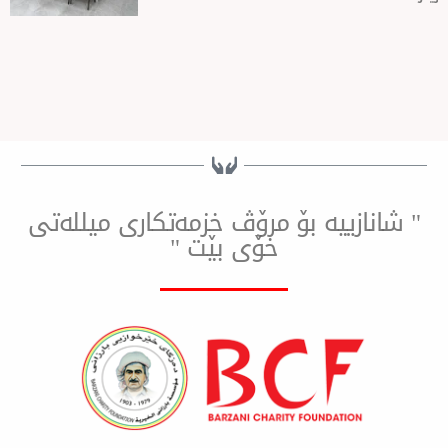
ییه بۆ مرۆڤ خزمەتكاری میللەتی
خۆی بێت "