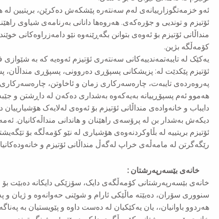
ئەو خزمەتگوزارییانەی لەم سەنتەرە پێشکەش دەکرێن، بریتیین لە 
ئۆتیزم و توندیی و جۆرەکەی. هەروەها دانانی بەرنامەی شیاوی راهێن
منداڵانی ئۆتیزم بۆ ئەوەی بتوانن بگەڕێنەوە نێو دامه‌زراوه‌كانی خوێ
کۆمەڵگە بژین.
یەکێک لە تایبەتمەندییەکانی سەنتەری ئۆتیزم ئەوەیە کە بە شێواز
ئۆتیزم پێکدێت لە: پزیشکانی پسپۆڕی دەروونی، پسپۆڕی منداڵان، 
پەروەردەی تایبەت، چارەسەرکاری زمان و ئاخاوتن، چارەسەرکاری 
هەموو ئەم پسپۆڕییانە بەیەکەوە بەشداری دەکەن لە داڕشتن و جێبە
دایباب و خانەوادەی منداڵانی ئۆتیزم بۆ ئەوەی لەلایەک هۆشیارییان د
دیكەش بەشدار بن لە پرۆسەی راهێنان و هاندانی منداڵەکانیان. ئەم
ئۆتیزم بریتییە لە بڵاوکردنەوەی هۆشیاری لە نێو کۆمەڵگە بۆ تێگەیشتن
رێگەگرتن لە مامەڵەی خراپ لەگەڵ منداڵانی ئۆتیزم و خانەودەکانیا
خانەی بێسەرپەرشتان :
خانەی بێسەرپەرشتانی کۆمەڵگەی دایک، سۆزێکی دایکانە دەبێت بۆ
سنووری سۆران، دەبێتە ماڵێکی ئارام و شوێنی حەوانەوە و ژیان و پ
هەردوو باوانیان،، یان یەکێکیان لە دەست داوە و پێویستیان بە پەناگ