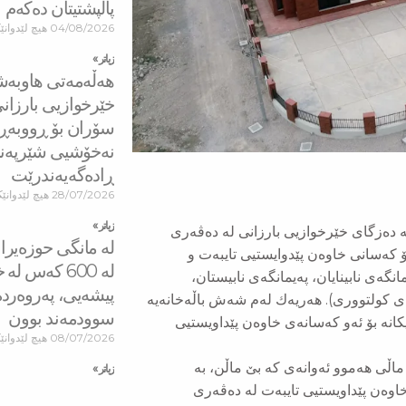
پاڵپشتیتان دەكەم
04/08/2026
هیچ لێدوانێ
زیاتر »
هه‌ڵه‌مه‌تی هاو‌به
خێرخوازیی بارزان
سۆران بۆ ڕووبه‌ڕو
نه‌خۆشیی شێرپه‌نج
ڕاده‌گه‌یه‌ندرێت
28/07/2026
هیچ لێدوانێک
زیاتر »
ه‌ ده‌زگای خێرخوازیی بارزانی له‌ ده‌ڤه‌ری
لە مانگی حوزەیرا
ۆ كه‌سانی خاوه‌ن پێدوایستیی تایبەت و
له‌ 600 كه‌س ل
مانگه‌ی نابینایان، په‌یمانگه‌ی نابیستان،
پیشەیی، پەروەرد
 كولتووری). هه‌ریه‌ك له‌م شه‌ش باڵه‌خانه‌یه‌
سوودمه‌ند بوون
نه‌ بۆ ئه‌و كه‌سانه‌ی خاوه‌ن پێداویستیی
08/07/2026
هیچ لێدوانێ
ماڵی هه‌موو ئه‌وانه‌ی كه‌ بێ ماڵن، به‌
زیاتر »
 خاوه‌ن پێداویستیی تایبەت له‌ ده‌ڤه‌ری