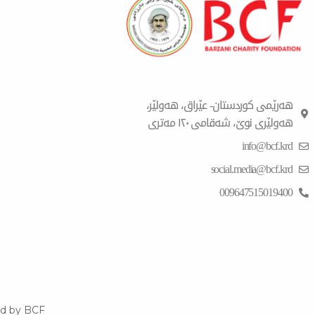
هەرێمی کوردستان- عێراق، هەولێر،
هەولێری نوێ، شەقامی ١٢٠ مەتری
info@bcf.krd
social.media@bcf.krd
009647515019400
d by BCF