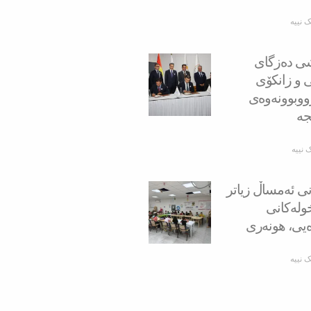
ک نییە
‌شی ده‌زگای
ی و زانكۆی
وبوونه‌وه‌ی
ه‌
 نییە
نی ئەمساڵ زیاتر
ه‌ خولەكانی
ەیی، هونەری
ک نییە