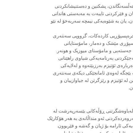
هەڵسەنگاندن، پشکنین و دەستنیشانکردنی
ان و فێرکردنی تایبەت بە مەبەستی هاندانی
ندن، یان بە شێوەیەکی نیمچە سەربەخۆ لە نێو
ی فرەپسپۆڕیی کاردەکات، گرووپی سەنتەری
پسپۆڕی مێشک و دەمار، مامۆستایانی
جەستەیی و مامۆستای میوزیک و هونەر.
جێکردنی بەرنامەیەکی شیاوی راهێنانی
ەربارەی ئۆتیزم بەرزبێتەوە و لەلایەکی
ە بێجگە لەوەی ئامانجێکی دیكەی سەنتەری
 لە ئۆتیزم و رێزگرتن لە جیاوازییان و
ن.
 لەباوەشگرتنی ڕۆڵەکانی بێسەرپەرشت لە
ەروەردەکردنی ئەو منداڵانەی بە هەر هۆکارێک
ەیەکی ئارامە بۆ ژیان و گەشە و فێربوون.