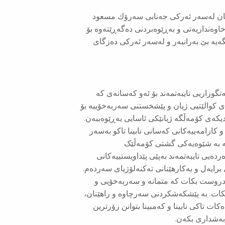
ان له‌سه‌ر ئه‌ركی جه‌نابی سه‌رۆك مسعود
 كاره‌كانی كردووه‌، خاوه‌نداریه‌تی و بەڕێوەبردنی ده‌گه‌ڕێته‌وه‌ بۆ
یه‌ بێ به‌رانبه‌ر و له‌سه‌ر ئه‌ركی ده‌زگای
تگوزاریی تایبەتمەند بۆ ئەو کەسانەی کە
وەی کوالێتیی ژیان و پێشخستنی سەربەخۆییە بۆ
یكەی کۆمەڵگە ژیانێکی ئاسایی بەڕێوەببەن.
 و کارامەییەکانی کەسانی نابینا تاکو بەسەر
گەیە بە شێوەیەکی گشتی کۆمەڵێک
یی تایبەتمەند بەپێی پێداویستییەکانی
رایه‌ل و بەکارهێنانی تەکنەلۆژیای سەردەم.
و دروست بکات کە متمانە و سەربەخۆیی و
بکات. بە پێشکەشکردنی سەرچاوە و راهێنان،
ات تاکی نابینا و کەمبینا بتوانن زۆرترین
 بەشداری بكەن.