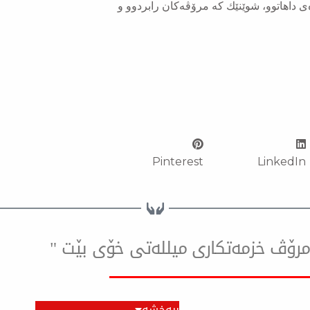
ه‌ی داهاتوو، شوێنێك كه‌ مرۆڤه‌كان رابردوو و
Pinterest
LinkedIn
ۆ مرۆڤ خزمەتكاری میللەتی خۆی بێت "
ببەخشە