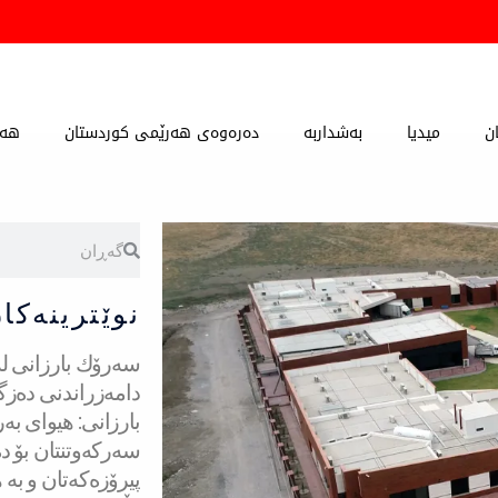
ن
میدیا
بەشداربە
دەرەوەی هەرێمی کوردستان
هەڵ
Search
Search
نوێترینەکا
دامەزراندنی دەزگ
بارزانی: هیوای بە
سەركەوتنتان بۆ دە
پیرۆزەكەتان و بە 