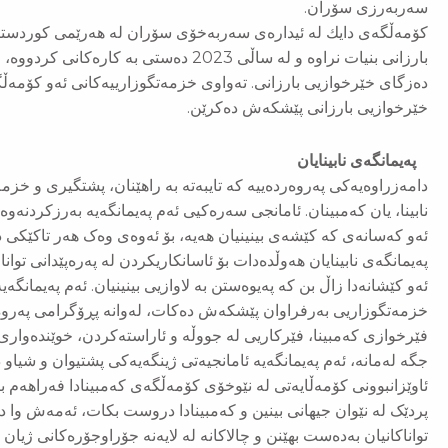
سه‌ربه‌رزی سۆران.
كۆمه‌ڵگەی دایك له‌ ئیداره‌ی سه‌ربه‌خۆی سۆران له‌ هه‌رێمی كوردست
بارزانی بنیات نراوه ‌و له‌ ساڵی 2023 ده‌ستی به‌
ده‌زگای خێرخوازیی بارزانی. ته‌واوی خزمه‌تگوزارییه‌كانی ئه‌و كۆ‌مه‌ڵگه‌
خێرخوازیی بارزانی پێشكه‌ش ده‌كرێن.
پەیمانگه‌ی نابینایان
دامەزراوەیەکی پەروەردەییە کە تایبەتە بە راهێنان، پشتگیری و خزمە
نابینا، یان کەمبینان. ئامانجی سەرەکیی ئەم پەیمانگه‌یه‌ بەرزکردنە
ئەو کەسانەی کە کێشەی بینینیان هەیە، بۆ ئەوەی وەک هەر تاکێکی د
پەیمانگەی نابینایان هەوڵدەدات بۆ ئاسانکاریکردن لە پەرەپێدانی توانا
ئەو کێشانەدا زاڵ بن کە پەیوەستن بە لاوازیی بینینیان. ئەم پەیمان
خزمەتگوزاریی بەرفراوان پێشکەش دەکات، لەوانە پڕۆگرامی پەروەردە
فێرخوازی کەمبینا، فێرکاریی لە جووڵە و ئاراستەکردن، خوێندەواری ب
جگە لەمانە، ئەم پەیمانگەیە ئامانجیەتی ژینگەیەکی پشتیوان و شیا
ئاوێزانبوونی کۆمەڵایەتی لە نێوخۆی کۆمەڵگەی کەمبینادا فەراهەم 
پردێک لە نێوان جیهانی بینین و کەمبینادا دروست بکات، ئەمەش وا دەک
تواناکانیان بەدەست بهێنن و چالاکانە لە لایەنە جۆراوجۆرەکانی ژیان