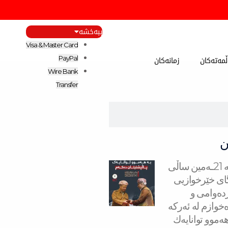
ببەخشە
Visa & Master Card
مەتەکان
زمانەکان
PayPal
Wire Bank
Transfer
ن
سه‌رۆك بارزانی له‌ 21ـه‌مین ساڵی
ای خێرخوازیی
ردەوامی و
خوازم لە ئەركە
هەموو توانایەك