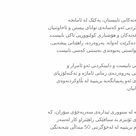
ەکانی نابیستان، یەکێک لە ئامانجە
ردنی ئەو کەسانەی توانای بیستن و ئاخاوتنیان
ەرفەتەکان و هۆشیاری کولتووریی تاکی نابیست.
کرێت لەوانە: پەروەردە، راهێنانی پیشەیی،
 توانستی پەیوەندی بەستنی کەسی نابیست
 نابیست و دابینکردنی ئەو ئامراز و
 پەروەردەی زمانی ئاماژە و تەکنەلۆژیای
ئەو پەیمانگەیە بریتییە لە بڵاوکردنەوەی
یان.
ه‌ له‌ سنووری ئیداره‌ی سه‌ربه‌خۆی سۆران، كه‌
ی ئۆتیزم به‌ ستافێكی راهێنراو كار له‌سه‌ر
شیاندنه‌وه ‌و راهێنانى منداڵانی ئۆتیزم ده‌كات، توانای سه‌نته‌ری ئۆتیزم بریتییه‌ له‌ له‌خۆگرتنی 50 منداڵی شەبەنگی