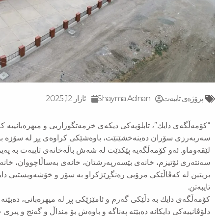
پرۆژەی تایبەت
Shayma Adnan
ئازار 12, 2025
“كۆمه‌ڵگه‌ی دایك”، تابلۆیه‌كی دیكه‌ی خزمه‌تگوزاریی و میهره‌بانییه‌ ك
سه‌ربه‌رزی سۆران ده‌ینه‌خشێنێت، باوه‌شێكی كراوه‌ی پڕ له‌ سۆزه‌ ب
لێقه‌وماو. ئه‌و كۆمه‌ڵگه‌یه‌ پێكدێت له‌ شه‌ش باڵه‌خانه‌ی تایبه‌ت به‌ په‌ی
سه‌نته‌ری ئۆتیزم، خانه‌ی بێسه‌رپه‌رشتان، خانه‌ی به‌ساڵاچووان، خانه‌ی
بریتین له‌ كه‌ڤاڵێكی مرۆیی ره‌نگڕێژكراو به‌ سۆز و خۆشه‌ویستیی دایكا
تایبەتن.
كۆمه‌ڵگه‌ی دایك به‌ دڵێكی گه‌رم و ئامێزێكی پڕ‌ له‌ میهره‌بانی، ده‌بێته‌ 
دلۆڤانییه‌كی دایكانه‌ ده‌بێته‌ په‌ناگه‌ و باوه‌ش بۆ منداڵ و گه‌نج و پیری