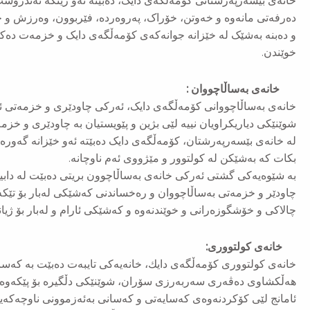
خانەی بێسەرپەرشتانی کۆمەڵگەی دایک، دەبێتە ئەو ژینگە تەندروست 
ده‌رفەتی مانەوە و خەوتن، خۆراک، پەروەردە، فێربوون، وەرزش و چا
و دەبنە بەشێک لە خێزانە جوانەکەی کۆمەڵگەی دایک و خزمەت دەکرێن
خوێندن.
خانەی بەساڵاچووان :
خانەی بەساڵاچووانی کۆمەڵگەی دایک، ئەرکی چاودێری و خزمەتی ئە
شوێنێکی دیاریکراویان نییە لێی بژین و پێویستیان بە چاودێری و خزم
لە خانەی بێسەرپەرشتان، کۆمەڵگەی دایک دەبێتە ئەو خێزانە گەو
بکات کە بەشێکن لە کولتوور و مێژووی ئەم ناوچانە.
بە شێوەیەکی گشتی ئەرکی خانەی بەساڵاچوون بریتی دەبێت لە دابین
چاودێر و خزمەتی بەساڵاچووان و رەخساندنی کەشێکی لەبار بۆ تێک
چالاکی و خۆشگوزەرانی و خوێندنەوە و کەشێکی ئارام و لەبار بۆ ژیا
خانه‌ی كو‌لتووری:
خانه‌ی كو‌لتووری كۆمه‌ڵگه‌ی دایك، خانه‌یه‌كی تایبه‌ت دەبێت به‌ كه‌سا
هه‌ڵكشاوی ده‌ڤه‌ری سه‌ربه‌رزی سۆران، شوێنێكی دڵگیره‌ بۆ پێكه‌و
ئامانج لێی كۆكردنه‌وه‌ی كه‌سایه‌تی و كه‌سانی به‌ئه‌زموونی ناوچه‌كه‌یه‌ 