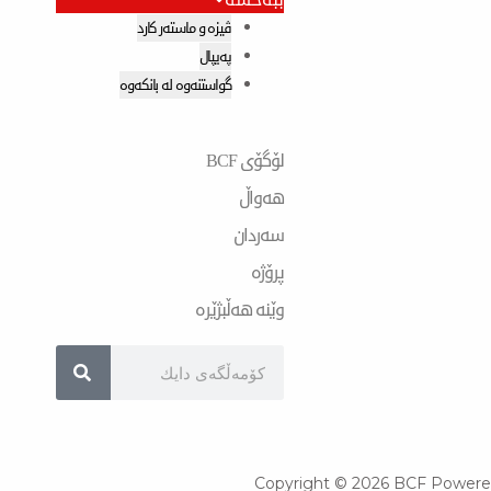
ڤیزە و ماستەر کارد
پەیپال
گواستنەوە لە بانکەوە
لۆگۆی BCF
هەواڵ
سەردان
پرۆژە
وێنە هەڵبژێرە
Search
Copyright © 2026 BCF Powere