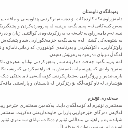
پەیمانگه‌ی نابیستان
دامەزراوەیەکە کاردەکات بۆ دەستەبەرکردنی پێداویستی و مافە تایبەت
سەرەکییەکانی ئەم پەیمانگەیە بریتییە لە پەروەردەکردن و پشتگیریک
نییە. ئەم دامەزراوەیە تایبەتە بە بەرزکردنەوەی کوالێتیی ژیان و د
بە شێوەیەکی گشتی لەم پەیمانگەیە خزمەتگوزاریی شیاو پێشکەش دە
راوێژکاریی، داکۆکیکردن و بەرنامەی کولتووری کە زمانی ئاماژە و
لەگەڵ دونیای دەرەوە بەرەوپێش دەبەن.
لەم پەیمانگەیە جەخت دەکرێتە سەر بەهێزکردنی توانا و بەهرەی تاکی
سەرچاوانەی کە پێویستیانە، ئەمەش بە فەراهەمکردنی کەرەستەکانی
یارمەتیدەر و پڕۆگرامی بەشداریکردنی کۆمەڵایەتی. ئامانجێکی دیكەی 
هۆشیاری لە ناو کۆمەڵگە بۆ رێزگرتن لە نابیستان و پاراستنی مافەکان
سەنتەری ئۆتیزم
سه‌نته‌ری ئۆتیزم لە كۆمه‌ڵگه‌ی دایك، یه‌كه‌مین سه‌نته‌ری خێرخوازیی
له‌لایه‌ن ده‌زگای خێرخوازیی بارزانی خاوه‌نداریه‌تی ده‌كرێت. سه‌نته‌ر
ئۆتیزم له‌ ته‌مه‌نی نێوان 3 بۆ 6 ساڵ.