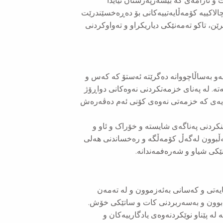
و ئارامەی کە بێسەرپەرشتان تیایدا
لاکییە کۆمەڵایەتییەکانی بۆ دەڕەخسێندرێت
، تاکو تەمەنێکی دیاریکراو و تەواوکردنی
و بەساڵاچووانە دەگرێتە ئەستۆ کە کەس و
ەتە. لە پەنای خزمەتکردنی نەوەکانی دواڕۆژ
رەیەی کە خزمەتی نەوەی کۆنی ئەم دەڤەرەش
کردنی پەناگەی شایستە و خۆراک و ئاو و
ەڵبوون لەگەڵ کۆمەڵگە و رەخساندنی هەلی
نێکی شیاو و شەرەفمەندانە.
یه‌تی و كه‌سانی بەئه‌زموون و له‌ ته‌مه‌ن
ه‌بوون و به‌سه‌ربردنی كات و ساتێكی خۆش.
له‌ پێناو نوێكردنه‌وه‌ی یادگارییه‌كان و