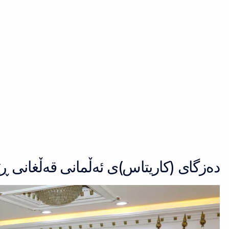
Skip
to
content
دەزگای (كاریتاس)ی ئەڵمانی قەڵغانی ڕ