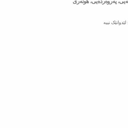
شەیی، پەروەردەیی، هونەری
لێدوانێک نییە