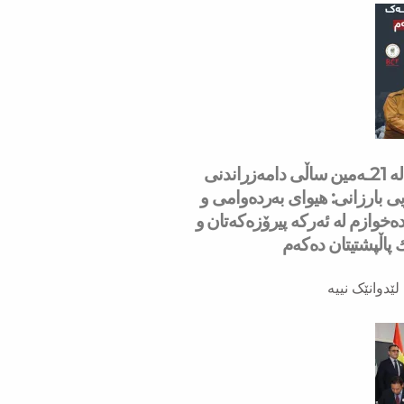
سه‌رۆك بارزانی له‌ 21ـه‌مین ساڵی دامەزراندنی
ی بارزانی: هیوای بەردەوامی و
ەخوازم لە ئەركە پیرۆزەكەتان و
ك پاڵپشتیتان دەكەم
لێدوانێک نییە