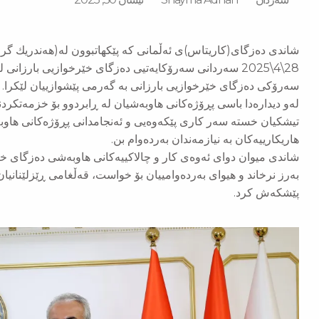
شاندی دەزگای(كاریتاس)ی ئەڵمانی كە پێكهاتبوون لە(هەندريك گر
28\4\2025 سەردانی سەرۆكایەتیی دەزگای خێرخوازیی بارزان
سەرۆكی دەزگای خێرخوازیی بارزانی بە گەرمی پێشوازییان لێكرا.
لەو دیدارەدا باسی پڕۆژەكانی هاوبەشیان لە ڕابردوو بۆ خزمەتكردن
تیشكیان خستە سەر كاری پێكەوەیی و ئەنجامدانی پڕۆژەكانی هاوبەش
هاریكارییەكان بە نیازمەندان بەردەوام بن.
شاندی میوان دوای ئەوەی كار و چالاكییەكانی هاوبەشی دەزگای خێ
بەرز نرخاند و هیوای بەردەوامییان بۆ خواست، قەڵغامی ڕێزلێنانی
پێشكەش كرد.