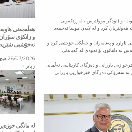
وت) و (لودگر موولێرس)، لە ڕێكەوتی
ی لە هەولێریان كرد و لە لایەن موسا ئەحمەد
هه‌ڵه‌مه‌تی هاو‌
و زانكۆی سۆران ب
ی ئاوارە و پەنابەران و خەڵكی خۆجێیی كرد و
نه‌خۆشیی شێرپه‌نج
 لە داهاتوو، بۆ ئەوەی لە گەیاندنی
28/07/2026
هیچ 
رخوازیی بارزانی و دەزگای كاریتاسی ئەڵمانی
زیاتر »
ان بە سەرۆكی دەزگای خێرخوازیی بارزانی