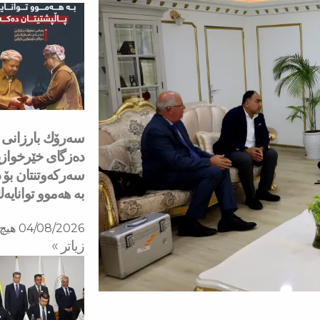
دەزگای خێرخوازی
سەركەوتنتان بۆ د
بە هەموو توانایە
04/08/2026
هیچ 
زیاتر »