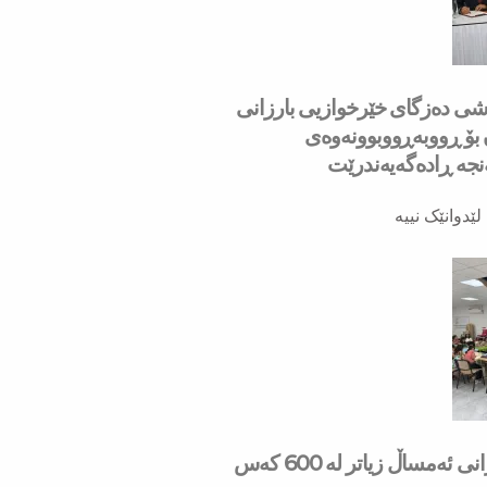
به‌شی ده‌زگای خێرخوازیی بارزانی
ۆ ڕووبه‌ڕووبوونه‌وه‌ی
ه‌ ڕاده‌گه‌یه‌ندرێت
لێدوانێک نییە
لە مانگی حوزەیرانی ئەمساڵ زیاتر له‌ 600 كه‌س