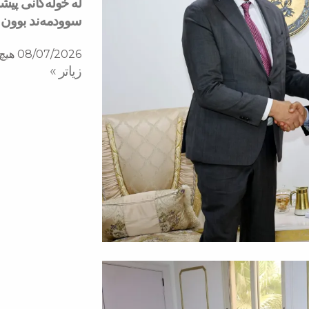
له‌ خولەكانی پی
سوودمه‌ند بوون
08/07/2026
هیچ 
زیاتر »