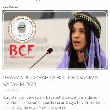
Read More »
PEYAMA PÎROZBAHIYA BCF JI BO XANIMA
NADYA MIRAD
05/10/2018
Kurdistaniyan berdewam baca aştî û pêkve jiyanê dane,
bawerbûna bi hevdû û qebulkirina bîr û raya hevdû herdem li
bin zext û gefa neyarên mirovayetiyê