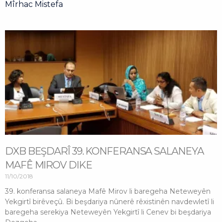
Mîrhac Mistefa
Page
Page
Page
Page
DXB BEŞDARÎ 39. KONFERANSA SALANEYA
MAFÊ MIROV DIKE
11/10/2018
39. konferansa salaneya Mafê Mirov li baregeha Neteweyên
Yekgirtî birêveçû. Bi beşdariya nûnerê rêxistinên navdewletî li
baregeha serekiya Neteweyên Yekgirtî li Cenev bi beşdariya