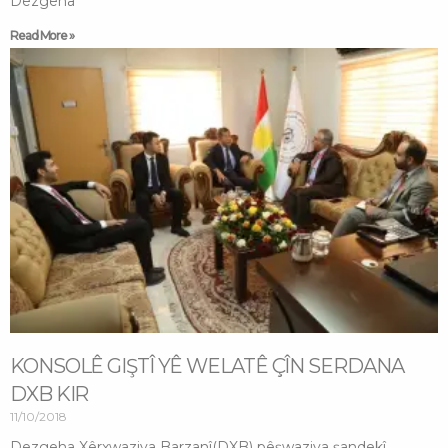
Dezgeha
Read More »
KONSOLÊ GIŞTÎ YÊ WELATÊ ÇÎN SERDANA
DXB KIR
11/10/2018
Dezgeha Xêrxwaziya Barzanî(DXB) pêşwaziya şandekî