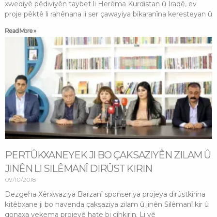
xwediyê pêdiviyên taybet li Herêma Kurdistan û Iraqê, ev
proje pêktê li rahênana li ser çawayiya bikaranîna keresteyan û
Read More »
PERTÛKXANEYEK JI BO ÇAKSAZIYÊN ZILAM Û
JINÊN LI SILÊMANÎ DIRÛST KIRIN
09/10/2018
Dezgeha Xêrxwaziya Barzanî sponseriya projeya dirûstkirina
kitêbxane ji bo navenda çaksaziya zilam û jinên Silêmanî kir û
qonaxa yekema projeyê hate bi cîhkirin. Li vê