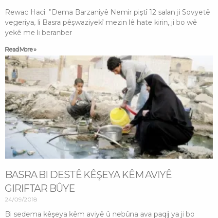
Rewac Hacî: ”Dema Barzaniyê Nemir piştî 12 salan ji Sovyetê
vegeriya, li Basra pêşwaziyekî mezin lê hate kirin, ji bo wê
yekê me li beranber
Read More »
BASRA BI DESTÊ KÊŞEYA KÊM AVIYÊ
GIRIFTAR BÛYE
24/09/2018
Bi sedema kêşeya kêm aviyê û nebûna ava paqij ya ji bo