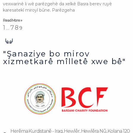
vexwarinê li wê parêzgehê da xelkê Basra berev ruyê
karesatekî miroyî bûne. Parêzgeha
Read More »
1
7
8
…
9
"Şanaziye bo mirov
xizmetkarê mîlletê xwe bê"
Herêma Kurdistanê - Iraq, Hewlêr, Hewlêra Nû, Kolana 120