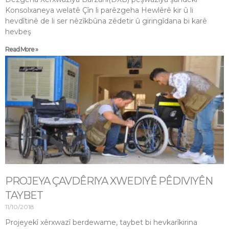
Konsolxaneya welatê Çîn li parêzgeha Hewlêrê kir û li
hevdîtinê de li ser nêzîkbûna zêdetir û giringîdana bi karê
hevbeş
Read More »
PROJEYA ÇAVDÊRIYA XWEDIYÊ PÊDIVIYÊN
TAYBET
11/10/2018
Projeyekî xêrxwazî berdewame, taybet bi hevkarîkirina