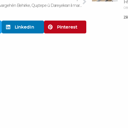
R
Beşdariya wargehên Behirke, Quştepe û Dareşekran li maratona Azadî û Newrozê
08
Zêd
LinkedIn
Pinterest