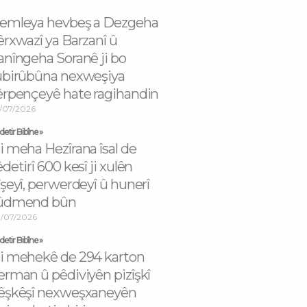
emleya hevbeş a Dezgeha
êrxwazî ya Barzanî û
anîngeha Soranê ji bo
ûbirûbûna nexweşiya
êrpençeyê hate ragihandin
/07/2026
etir Bibîne »
i meha Hezîrana îsal de
êdetirî 600 kesî ji xulên
îşeyî, perwerdeyî û hunerî
ûdmend bûn
/07/2026
etir Bibîne »
i mehekê de 294 karton
erman û pêdiviyên pizîşkî
êşkêşî nexweşxaneyên