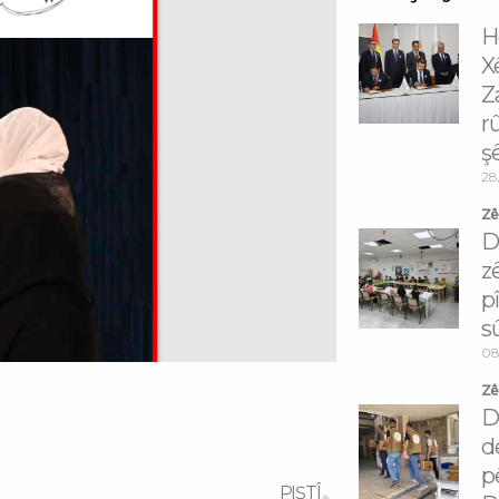
H
X
Z
r
ş
28
Zêd
D
z
p
s
08
Zêd
D
d
p
Next
PIŞTÎ