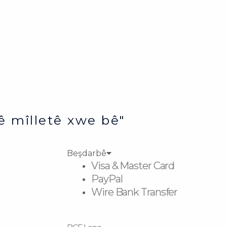
ê mîlletê xwe bê"
Beşdarbê
Visa & Master Card
PayPal
Wire Bank Transfer