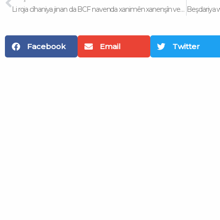
Li roja cîhaniya jinan da BCF navenda xanimên xanenşîn vekir
Facebook
Email
Twitter