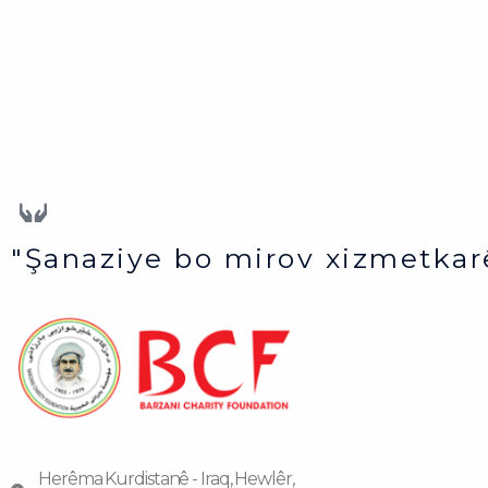
"Şanaziye bo mirov xizmetkar
Herêma Kurdistanê - Iraq, Hewlêr,