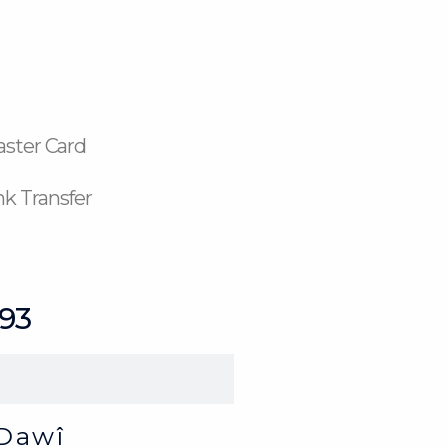
aster Card
k Transfer
 93
Dawî