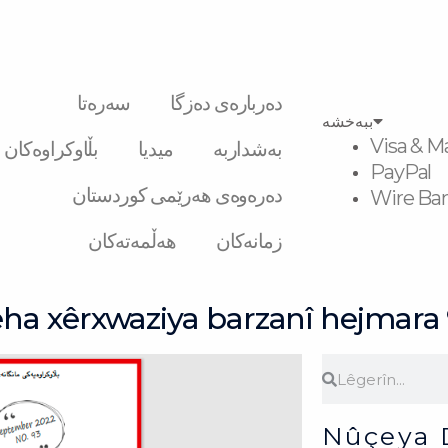
دەربارەی دەزگا
سەرەتا
ببەخشە
Visa & M
بەشداربە
میدیا
بڵاوکراوەکان
PayPal
دەرەوەی هەرێمی کوردستان
Wire Ban
زمانەکان
هەڵمەتەکان
a xêrxwaziya barzanî hejmara
Search
Search
Nûçeya 