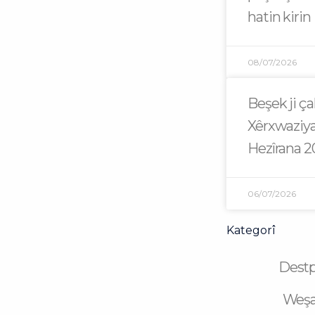
hatin kirin
08/07/2026
Beşek ji ç
Xêrxwaziya
Hezîrana 
06/07/2026
Kategorî
Dest
Weş