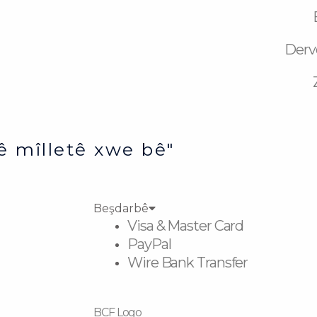
Derv
ê mîlletê xwe bê"
Beşdarbê
Visa & Master Card
PayPal
Wire Bank Transfer
BCF Logo