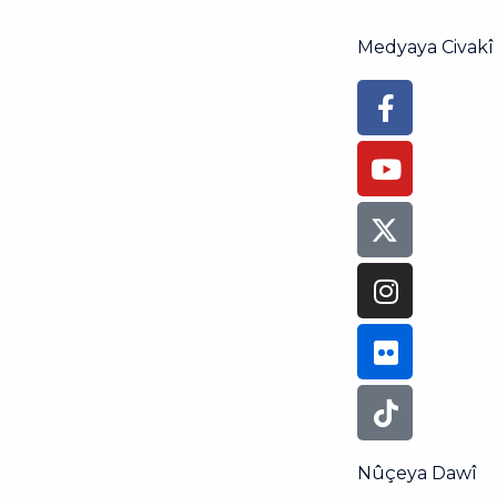
Medyaya Civakî
Faceboo
Youtube
Instagra
Flickr
Tiktok
f
Nûçeya Dawî