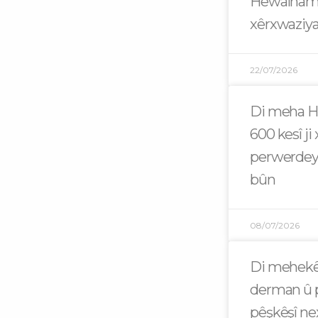
Hewalname
xêrxwaziya
22/07/2026
Di meha Hez
600 kesî ji 
perwerdey
bûn
08/07/2026
Di mehekê
derman û p
pêşkêşî n