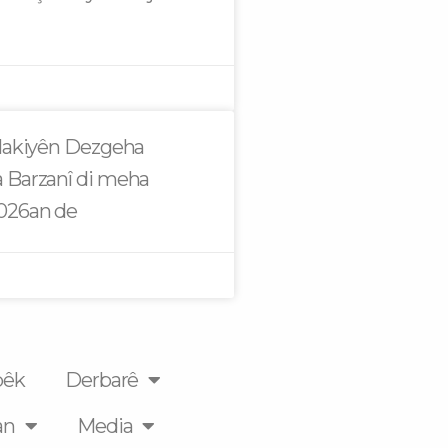
alakiyên Dezgeha
 Barzanî di meha
2026an de
pêk
Derbarê
an
Media