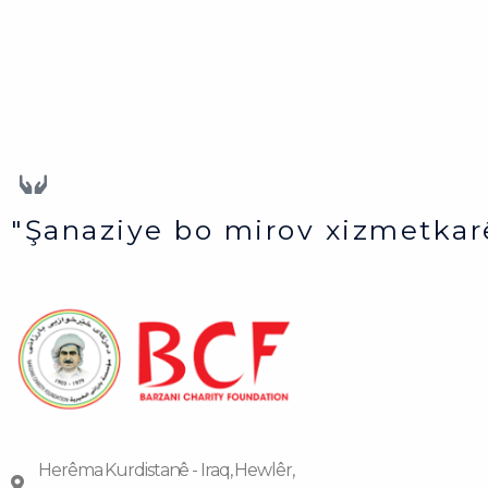
"Şanaziye bo mirov xizmetkar
Herêma Kurdistanê - Iraq, Hewlêr,