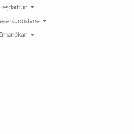
Beşdarbûn
eyê Kurdistanê
Zmanêkan