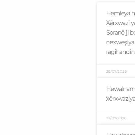
Hemleya h
Xêrxwazî y
Soranê ji 
nexweşiya
ragihandin
28/07/2026
Hewalname
xêrxwaziya
22/07/2026