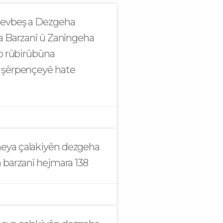
evbeş a Dezgeha
a Barzanî û Zanîngeha
bo rûbirûbûna
 şêrpençeyê hate
ya çalakiyên dezgeha
 barzanî hejmara 138