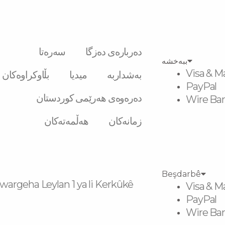
دەربارەی دەزگا
سەرەتا
ببەخشە
Visa & M
بەشداربە
میدیا
بڵاوکراوەکان
PayPal
دەرەوەی هەرێمی کوردستان
Wire Ban
زمانەکان
هەڵمەتەکان
Beşdarbê
wargeha Leylan 1 ya li Kerkûkê
Visa & M
PayPal
Wire Ban