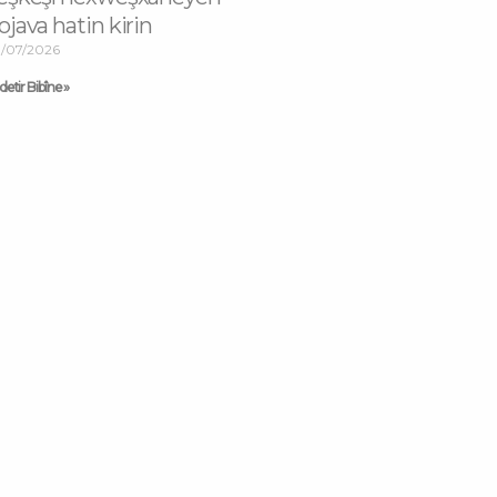
ojava hatin kirin
/07/2026
etir Bibîne »