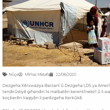
Nûçe
Mîrhac Mistefa
22/08/2020
Dezgeha Xêrxwaziya Barzanî û Dezgeha LDS ya Amerîk
tendirûstiyê gihandin 14 malbatên kerentînekirî û li w
koçberên Iraqiyên li parêzgeha Kerkûkê.