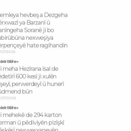
emleya hevbeş a Dezgeha
êrxwazî ya Barzanî û
anîngeha Soranê ji bo
ûbirûbûna nexweşiya
êrpençeyê hate ragihandin
/07/2026
etir Bibîne »
i meha Hezîrana îsal de
êdetirî 600 kesî ji xulên
îşeyî, perwerdeyî û hunerî
ûdmend bûn
/07/2026
etir Bibîne »
i mehekê de 294 karton
erman û pêdiviyên pizîşkî
êşkêşî nexweşxaneyên