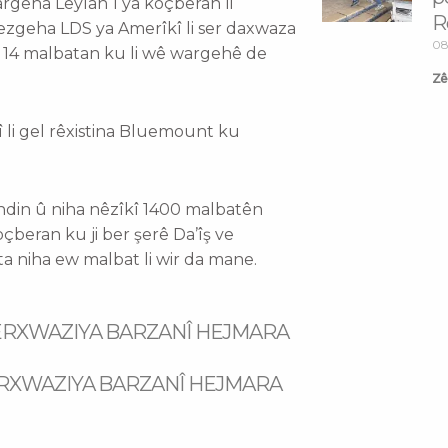
argeha Leylan 1 ya koçberan li
R
zgeha LDS ya Amerîkî li ser daxwaza
08
n 14 malbatan ku li wê wargehê de
Zêd
li gel rêxistina Bluemount ku
ndin û niha nêzîkî 1400 malbatên
çberan ku ji ber şerê Da’îş ve
a niha ew malbat li wir da mane.
RXWAZIYA BARZANÎ HEJMARA
RXWAZIYA BARZANÎ HEJMARA