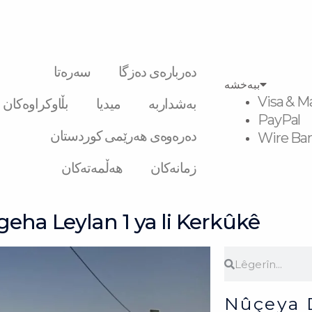
دەربارەی دەزگا
سەرەتا
ببەخشە
Visa & M
بەشداربە
میدیا
بڵاوکراوەکان
PayPal
دەرەوەی هەرێمی کوردستان
Wire Ban
زمانەکان
هەڵمەتەکان
eha Leylan 1 ya li Kerkûkê
Search
Search
Nûçeya 