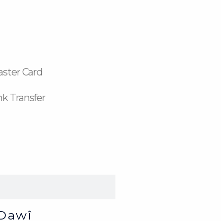
aster Card
k Transfer
Dawî