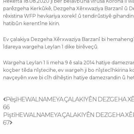
Rêkefta 18.08.2020 ji ber belavbûna virusa Korona li w
parêzgeha Kerkûkê, Dezgeha Xêrxwaziya Barzanî û De
rêxistina WFP hevkariya xorekî û tendirûstiyê gihandi
hatibûn kerentîne kirin.
Ev çalakiya Dezgeha Xêrxwaziya Barzanî bi hemahengî 
îdareya wargeha Leylan 1 dike birêveçû.
Wargeha Leylan 1 li meha 9 ê sala 2014 hatiye damezra
koçber têda nîştecihe, ev wargeh ji bo nîştecîhkirina ko
navçeyên xwe bi cîh dihêştin hatiye damezrandin û het
Prev
Next
Pêşî
HEWALNAMEYA ÇALAKIYÊN DEZGEHA XÊ
66
Piştî
HEWALNAMEYA ÇALAKIYÊN DEZGEHA XÊ
67