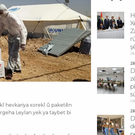
H
X
Z
r
ş
28
Zêd
D
z
p
s
08
î hevkariya xorekî û paketên
Zêd
argeha Leylan yek ya taybet bi
D
d
p