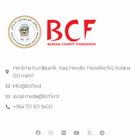
Herêma Kurdistanê - Iraq, Hewlêr, Hewlêra Nû, Kolana
120 metrî
info@bcf.krd
social.media@bcf.krd
+ 964 751 501 9400
F
I
F
Y
T
a
n
l
o
e
c
s
i
u
l
e
t
c
t
e
b
a
k
u
g