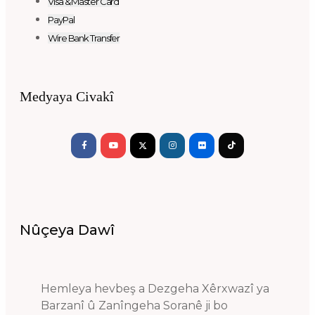
Visa & Master Card
PayPal
Wire Bank Transfer
Medyaya Civakî
Facebook-
Youtube
Instagram
Flickr
Tiktok
f
Nûçeya Dawî
Hemleya hevbeş a Dezgeha Xêrxwazî ya
Barzanî û Zanîngeha Soranê ji bo