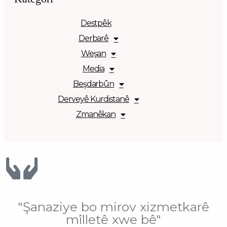
Destpêk
Derbarê
Weşan
Media
Beşdarbûn
Derveyê Kurdistanê
Zmanêkan
"Şanaziye bo mirov xizmetkarê
mîlletê xwe bê"