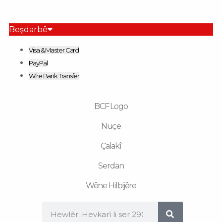
o
g
r
b
r
o
r
e
a
k
a
m
m
Beşdarbê
Visa & Master Card
PayPal
Wire Bank Transfer
BCF Logo
Nuçe
Çalakî
Serdan
Wêne Hilbijêre
Search