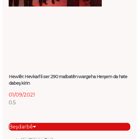
Hewlêr: Hevkarî li ser 290 malbatên wargeha Herşem da hate
dabeş kirin
01/09/2021
Beşdarbê