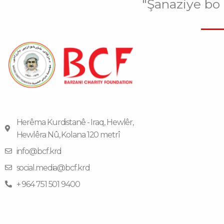
"Şanaziye bo
Herêma Kurdistanê - Iraq, Hewlêr,
Hewlêra Nû, Kolana 120 metrî
info@bcf.krd
social.media@bcf.krd
+ 964 751 501 9400