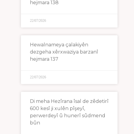
hejmara 138
22/07/2026
Hewalnameya çalakiyên
dezgeha xêrxwaziya barzanî
hejmara 137
22/07/2026
Di meha Hezîrana îsal de zêdetirî
600 kesî ji xulên pîşeyî,
perwerdeyî û hunerî sûdmend
bûn