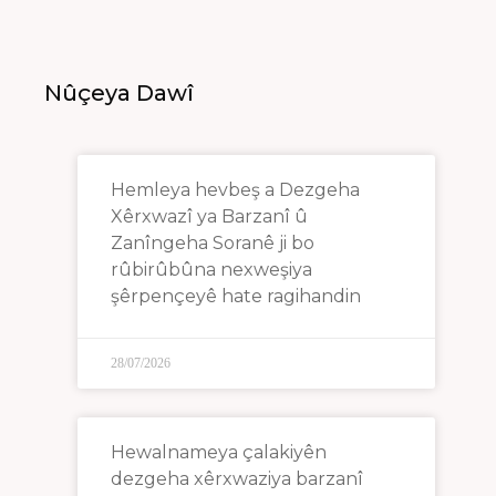
Nûçeya Dawî
Hemleya hevbeş a Dezgeha
Xêrxwazî ya Barzanî û
Zanîngeha Soranê ji bo
rûbirûbûna nexweşiya
şêrpençeyê hate ragihandin
28/07/2026
Hewalnameya çalakiyên
dezgeha xêrxwaziya barzanî