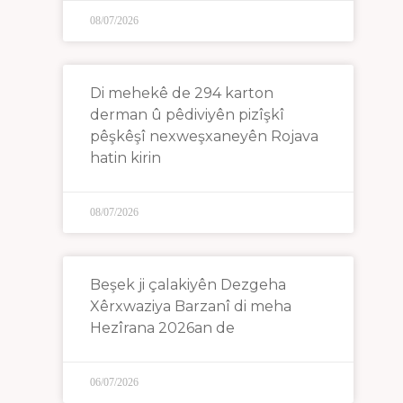
08/07/2026
Di mehekê de 294 karton
derman û pêdiviyên pizîşkî
pêşkêşî nexweşxaneyên Rojava
hatin kirin
08/07/2026
Beşek ji çalakiyên Dezgeha
Xêrxwaziya Barzanî di meha
Hezîrana 2026an de
06/07/2026