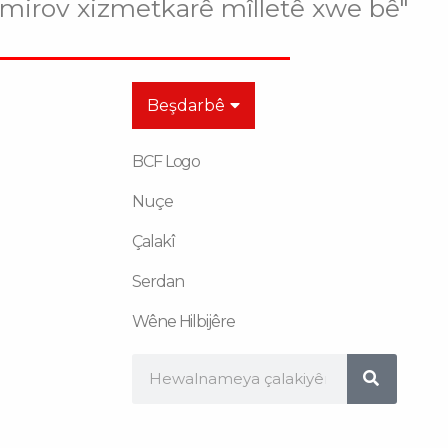
 mirov xizmetkarê mîlletê xwe bê"
Beşdarbê
BCF Logo
Nuçe
Çalakî
Serdan
Wêne Hilbijêre
Search