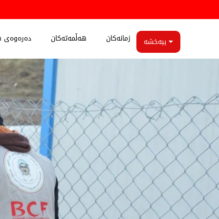
زمانەکان
هەڵمەتەکان
دەرەوەی ه
ببەخشە