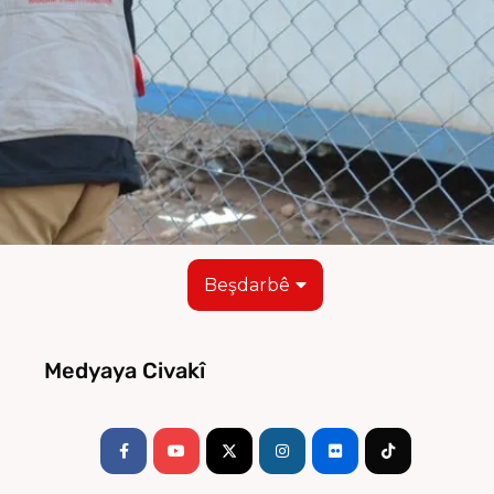
Beşdarbê
Medyaya Civakî
Facebook-
Youtube
Instagram
Flickr
Tiktok
f