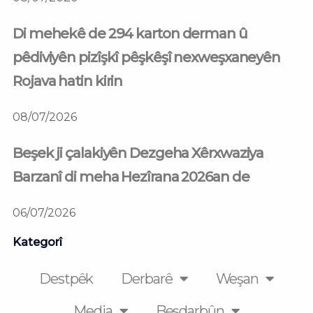
Di mehekê de 294 karton derman û
pêdiviyên pizîşkî pêşkêşî nexweşxaneyên
Rojava hatin kirin
08/07/2026
Beşek ji çalakiyên Dezgeha Xêrxwaziya
Barzanî di meha Hezîrana 2026an de
06/07/2026
Kategorî
Destpêk
Derbarê
Weşan
Media
Beşdarbûn