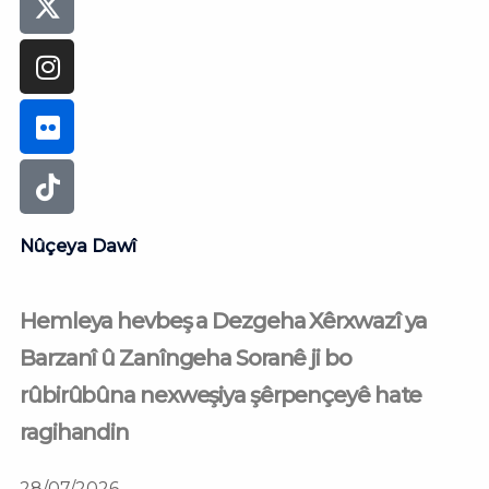
Nûçeya Dawî
Hemleya hevbeş a Dezgeha Xêrxwazî ya
Barzanî û Zanîngeha Soranê ji bo
rûbirûbûna nexweşiya şêrpençeyê hate
ragihandin
28/07/2026