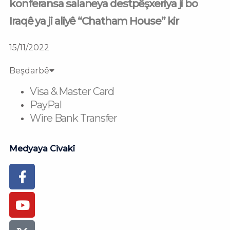
konferansa salaneya destpêşxeriya ji bo
Iraqê ya ji aliyê “Chatham House” kir
15/11/2022
Beşdarbê
Visa & Master Card
PayPal
Wire Bank Transfer
Medyaya Civakî
Facebook-
Youtube
Instagram
Flickr
Tiktok
f