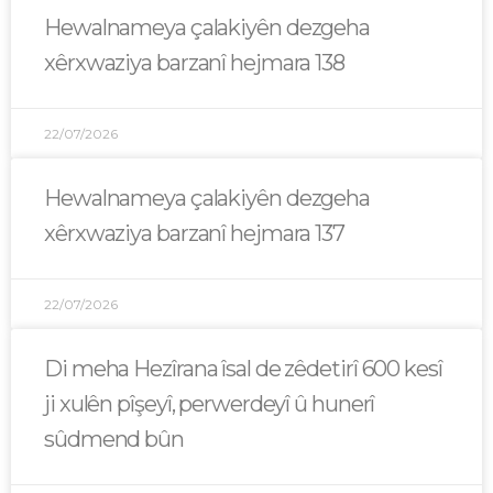
Hewalnameya çalakiyên dezgeha
xêrxwaziya barzanî hejmara 138
22/07/2026
Hewalnameya çalakiyên dezgeha
xêrxwaziya barzanî hejmara 137
22/07/2026
Di meha Hezîrana îsal de zêdetirî 600 kesî
ji xulên pîşeyî, perwerdeyî û hunerî
sûdmend bûn