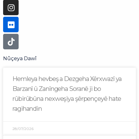
Nûçeya Dawî
Hemleya hevbeş a Dezgeha Xêrxwazî ya
Barzanî û Zanîngeha Soranê ji bo
rûbirûbûna nexweşiya şêrpençeyê hate
ragihandin
28/07/2026