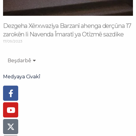
Dezgeha Xêrxwaziya Barzanî ahenga derçûna 17
zarokên li Navenda Îmaratî ya Otîzmê sazdike
17/09/2023
Beşdarbê
Medyaya Civakî
Facebook-
Youtube
Instagram
Flickr
Tiktok
f