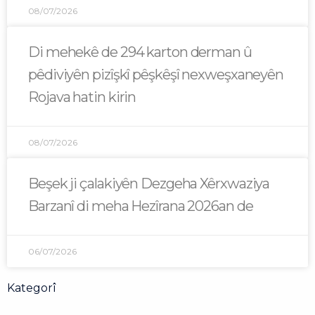
08/07/2026
Di mehekê de 294 karton derman û
pêdiviyên pizîşkî pêşkêşî nexweşxaneyên
Rojava hatin kirin
08/07/2026
Beşek ji çalakiyên Dezgeha Xêrxwaziya
Barzanî di meha Hezîrana 2026an de
06/07/2026
Kategorî