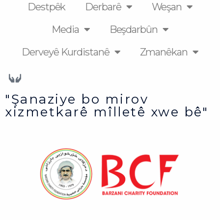
Destpêk
Derbarê
Weşan
Media
Beşdarbûn
Derveyê Kurdistanê
Zmanêkan
"Şanaziye bo mirov
xizmetkarê mîlletê xwe bê"