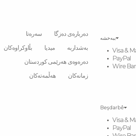
دەربارەی دەزگا
سەرەتا
ببەخشە
بەشداربە
میدیا
بڵاوکراوەکان
Visa & M
PayPal
دەرەوەی هەرێمی کوردستان
Wire Ban
زمانەکان
هەڵمەتەکان
Beşdarbê
Visa & M
PayPal
Wire Ban