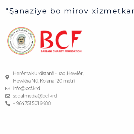
"Şanaziye bo mirov xizmetkar
Herêma Kurdistanê - Iraq, Hewlêr,
Hewlêra Nû, Kolana 120 metrî
info@bcf.krd
social.media@bcf.krd
+ 964 751 501 9400