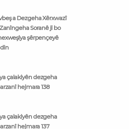
beş a Dezgeha Xêrxwazî
 Zanîngeha Soranê ji bo
nexweşiya şêrpençeyê
din
a çalakiyên dezgeha
arzanî hejmara 138
a çalakiyên dezgeha
arzanî hejmara 137