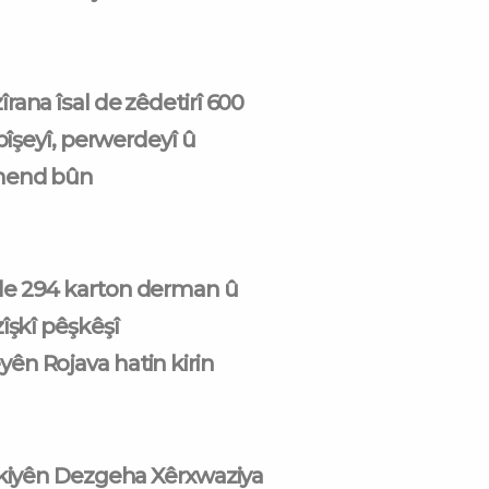
rana îsal de zêdetirî 600
 pîşeyî, perwerdeyî û
mend bûn
e 294 karton derman û
îşkî pêşkêşî
n Rojava hatin kirin
akiyên Dezgeha Xêrxwaziya