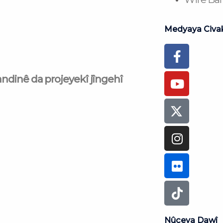
Medyaya Civa
Faceboo
Youtub
Instagr
Flickr
Tiktok
f
andinê da projeyekî jîngehî
Nûçeya Dawî