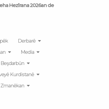
meha Hezîrana 2026an de
pêk
Derbarê
an
Media
Beşdarbûn
veyê Kurdistanê
Zmanêkan