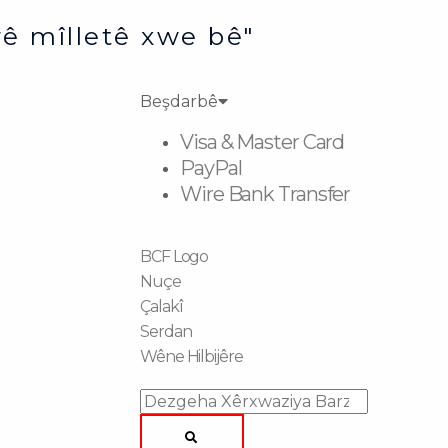
ê mîlletê xwe bê"
Beşdarbê
Visa & Master Card
PayPal
Wire Bank Transfer
BCF Logo
Nuçe
Çalakî
Serdan
Wêne Hilbijêre
Search