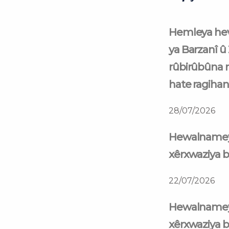
Hemleya hev
ya Barzanî û
rûbirûbûna 
hate ragihan
28/07/2026
Hewalnamey
xêrxwaziya b
22/07/2026
Hewalnamey
xêrxwaziya b