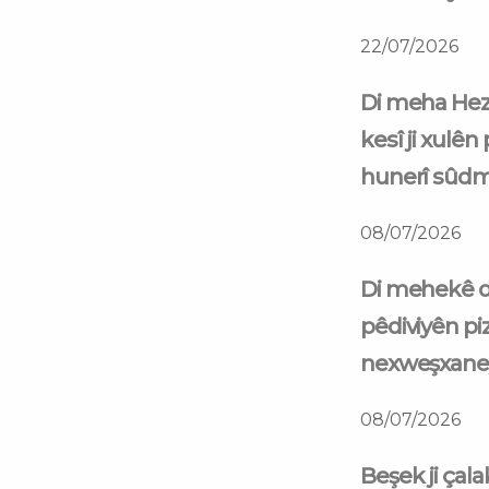
22/07/2026
Di meha Hezî
kesî ji xulên
hunerî sûd
08/07/2026
Di mehekê d
pêdiviyên piz
nexweşxaneyê
08/07/2026
Beşek ji çal