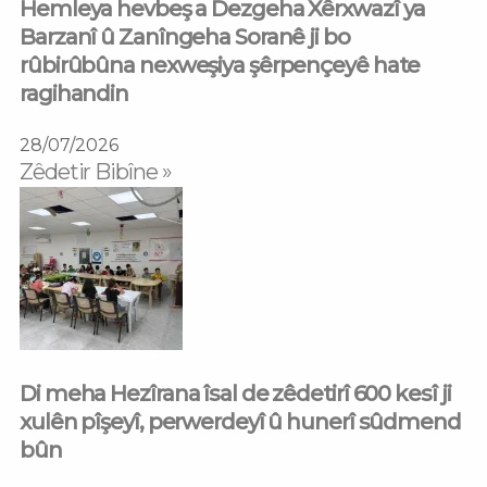
Hemleya hevbeş a Dezgeha Xêrxwazî ya
Barzanî û Zanîngeha Soranê ji bo
rûbirûbûna nexweşiya şêrpençeyê hate
ragihandin
28/07/2026
Zêdetir Bibîne »
Di meha Hezîrana îsal de zêdetirî 600 kesî ji
xulên pîşeyî, perwerdeyî û hunerî sûdmend
bûn