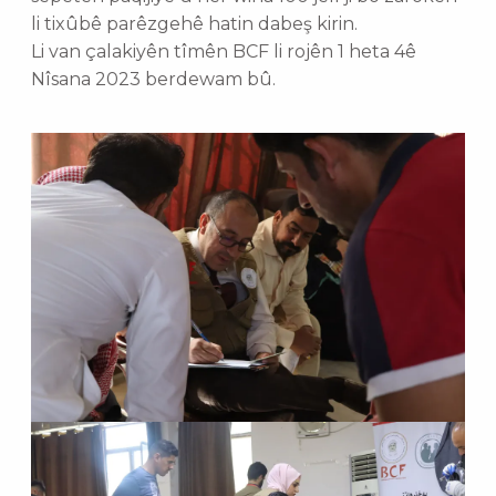
li tixûbê parêzgehê hatin dabeş kirin.
Li van çalakiyên tîmên BCF li rojên 1 heta 4ê
Nîsana 2023 berdewam bû.