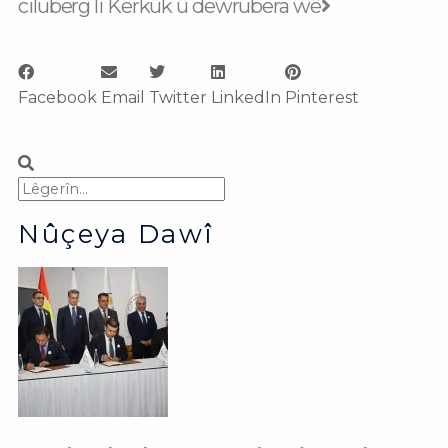
ciluberg li Kerkûk û dewrubera wê
Facebook
Email
Twitter
LinkedIn
Pinterest
Search
Search
Nûçeya Dawî