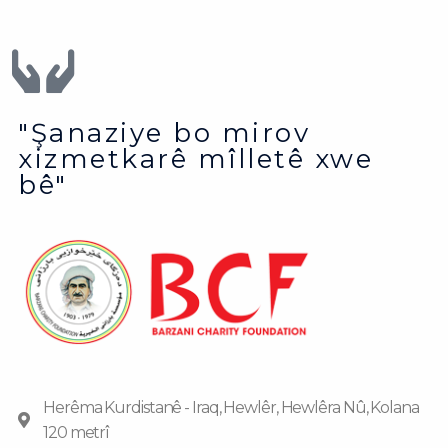
"Şanaziye bo mirov
xizmetkarê mîlletê xwe
bê"
Herêma Kurdistanê - Iraq, Hewlêr, Hewlêra Nû, Kolana
120 metrî