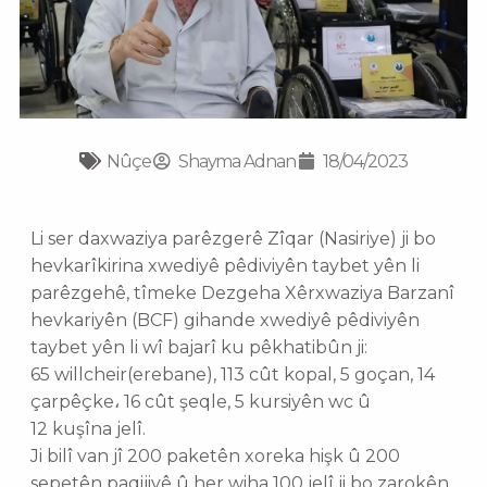
Nûçe
Shayma Adnan
18/04/2023
Li ser daxwaziya parêzgerê Zîqar (Nasiriye) ji bo
hevkarîkirina xwediyê pêdiviyên taybet yên li
parêzgehê, tîmeke Dezgeha Xêrxwaziya Barzanî
hevkariyên (BCF) gihande xwediyê pêdiviyên
taybet yên li wî bajarî ku pêkhatibûn ji:
65 willcheir(erebane), 113 cût kopal, 5 goçan, 14
çarpêçke، 16 cût şeqle, 5 kursiyên wc û
12 kuşîna jelî.
Ji bilî van jî 200 paketên xoreka hişk û 200
sepetên paqijiyê û her wiha 100 jelî ji bo zarokên