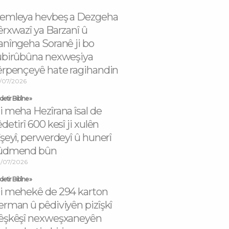
emleya hevbeş a Dezgeha
êrxwazî ya Barzanî û
anîngeha Soranê ji bo
ûbirûbûna nexweşiya
êrpençeyê hate ragihandin
/07/2026
etir Bibîne »
i meha Hezîrana îsal de
êdetirî 600 kesî ji xulên
îşeyî, perwerdeyî û hunerî
ûdmend bûn
/07/2026
etir Bibîne »
i mehekê de 294 karton
erman û pêdiviyên pizîşkî
êşkêşî nexweşxaneyên