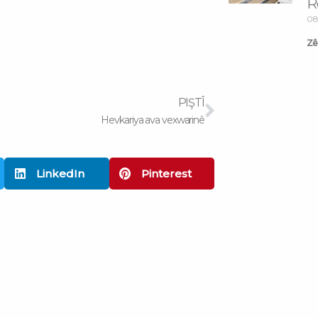
R
08
Zêd
Next
PIŞTÎ
Hevkariya ava vexwarinê
LinkedIn
Pinterest