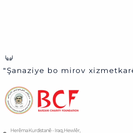
"Şanaziye bo mirov xizmetkar
Herêma Kurdistanê - Iraq, Hewlêr,