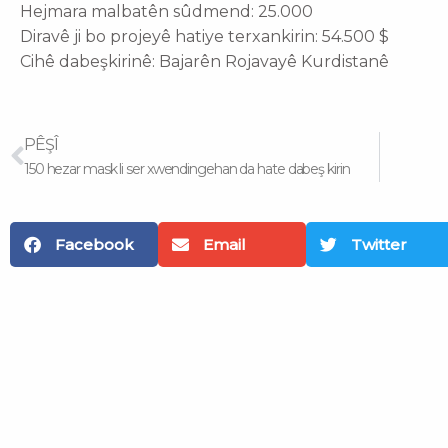
Hejmara malbatên sûdmend: 25.000
Diravê ji bo projeyê hatiye terxankirin: 54.500 $
Cihê dabeşkirinê: Bajarên Rojavayê Kurdistanê
Prev
PÊŞÎ
150 hezar mask li ser xwendingehan da hate dabeş kirin
Facebook
Email
Twitter