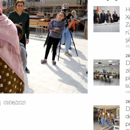
H
X
Z
r
ş
28
Zêd
D
z
p
s
08
Zêd
01/08/2021
D
d
p