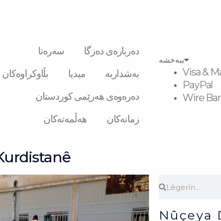
دەربارەی دەزگا
سەرەتا
ببەخشە
Visa & M
بەشداربە
میدیا
بڵاوکراوەکان
PayPal
دەرەوەی هەرێمی کوردستان
Wire Ban
زمانەکان
هەڵمەتەکان
 Kurdistanê
Search
Search
Nûçeya 