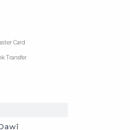
aster Card
k Transfer
Dawî