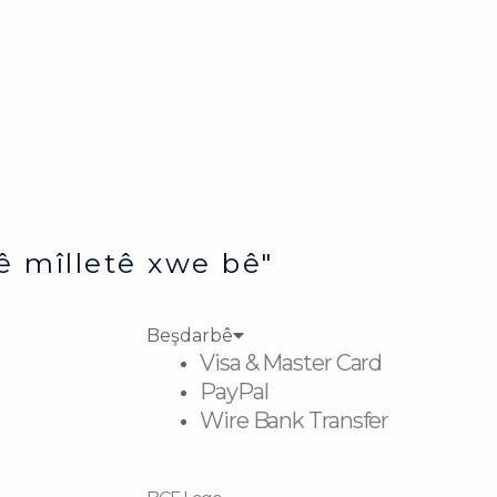
ê mîlletê xwe bê"
Beşdarbê
Visa & Master Card
PayPal
Wire Bank Transfer