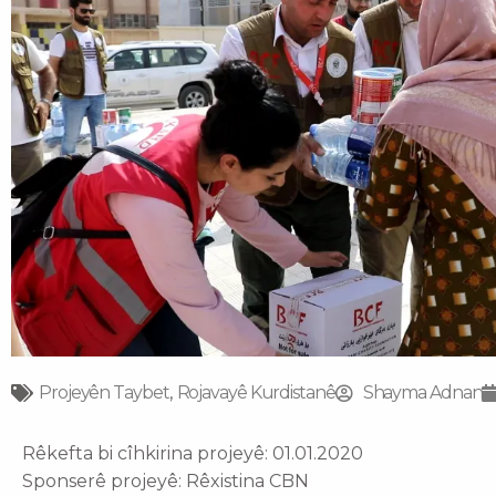
Projeyên Taybet
,
Rojavayê Kurdistanê
Shayma Adnan
Rêkefta bi cîhkirina projeyê: 01.01.2020
Sponserê projeyê: Rêxistina CBN