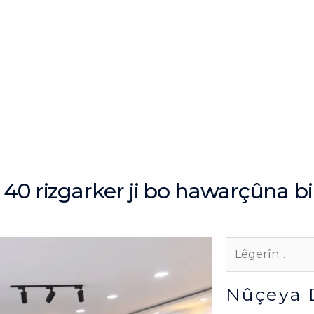
40 rizgarker ji bo hawarçûna b
Search
Search
Nûçeya 