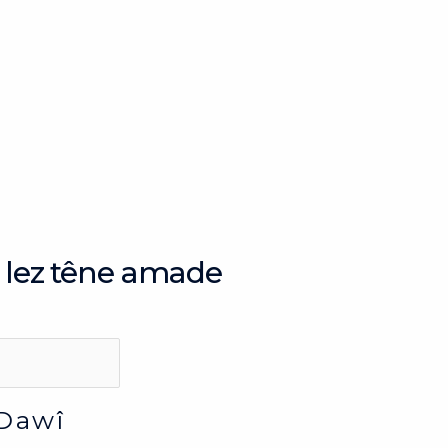
i lez têne amade
Dawî