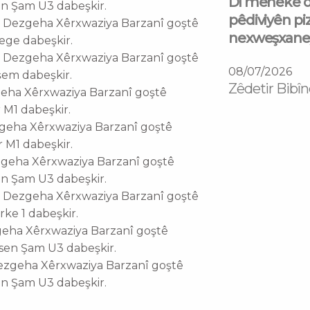
Di mehekê d
en Şam U3 dabeşkir.
pêdiviyên piz
tî, Dezgeha Xêrxwaziya Barzanî goştê
nexweşxaneyê
ege dabeşkir.
tî, Dezgeha Xêrxwaziya Barzanî goştê
08/07/2026
şem dabeşkir.
Zêdetir Bibîn
ezgeha Xêrxwaziya Barzanî goştê
 M1 dabeşkir.
Dezgeha Xêrxwaziya Barzanî goştê
 M1 dabeşkir.
Dezgeha Xêrxwaziya Barzanî goştê
en Şam U3 dabeşkir.
tî, Dezgeha Xêrxwaziya Barzanî goştê
ke 1 dabeşkir.
ezgeha Xêrxwaziya Barzanî goştê
sen Şam U3 dabeşkir.
 Dezgeha Xêrxwaziya Barzanî goştê
en Şam U3 dabeşkir.