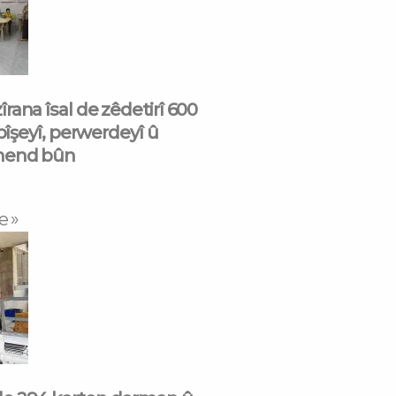
rana îsal de zêdetirî 600
 pîşeyî, perwerdeyî û
mend bûn
e »