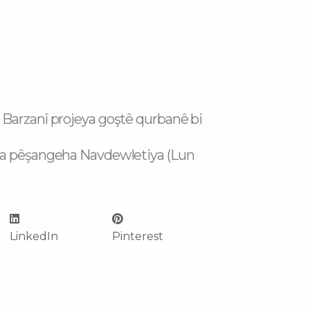
Barzanî projeya goştê qurbanê bi
ya pêşangeha Navdewletiya (Lun
LinkedIn
Pinterest