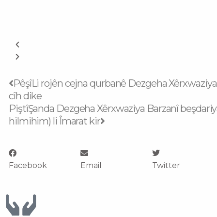
Prev
Next
Pêşî
Li rojên cejna qurbanê Dezgeha Xêrxwaziya 
cîh dike
Piştî
Şanda Dezgeha Xêrxwaziya Barzanî beşdari
hilmihim) li Îmarat kir
Facebook
Email
Twitter