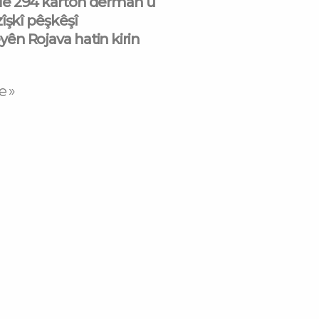
e 294 karton derman û
îşkî pêşkêşî
n Rojava hatin kirin
e »