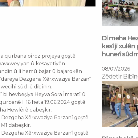
Di meha Hezî
kesî ji xulên
hunerî sûd
na qurbana pîroz projeya goştê
 navxweyiyan û kesayetiyên
08/07/2026
andin û li hemû bajar û bajarokên
Zêdetir Bibîn
in îdareya Dezgeha Xêrxwaziya Barzanî
wecihî sûd jê dibînin.
 bi hevbeşiya Heyva Sora Îmaratî û
 qurbanê li 16 heta 19.06.2024 goştê
eha Hewlêrê dabeşkir:
mel, Dezgeha Xêrxwaziya Barzanî goştê
 M1 dabeşkir.
mel, Dezgeha Xêrxwaziya Barzanî goştê