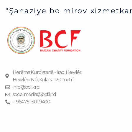
"Şanaziye bo mirov xizmetkar
Herêma Kurdistanê - Iraq, Hewlêr,
Hewlêra Nû, Kolana 120 metrî
info@bcf.krd
social.media@bcf.krd
+ 964 751 501 9400