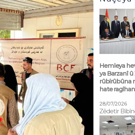
Hemleya hev
ya Barzanî û
rûbirûbûna 
hate ragihan
28/07/2026
Zêdetir Bibîn