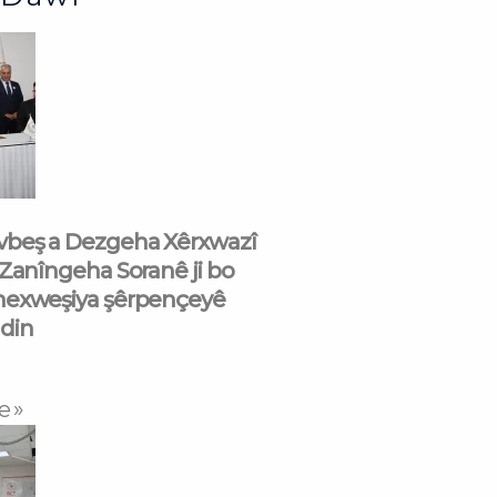
beş a Dezgeha Xêrxwazî
 Zanîngeha Soranê ji bo
nexweşiya şêrpençeyê
din
e »