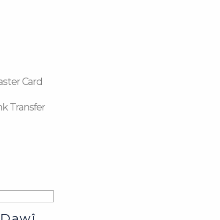
aster Card
k Transfer
 Dawî