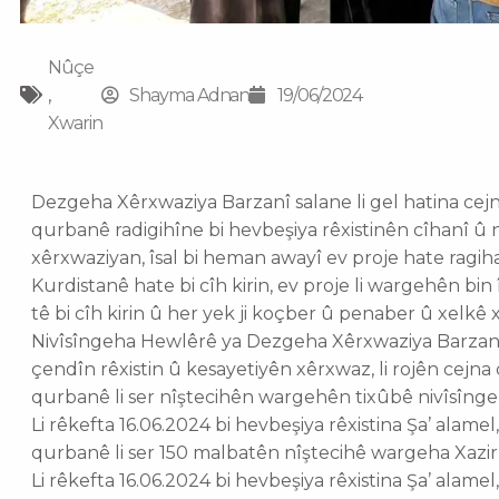
Nûçe
,
Shayma Adnan
19/06/2024
Xwarin
Dezgeha Xêrxwaziya Barzanî salane li gel hatina cej
qurbanê radigihîne bi hevbeşiya rêxistinên cîhanî û
xêrxwaziyan, îsal bi heman awayî ev proje hate ragih
Kurdistanê hate bi cîh kirin, ev proje li wargehên b
tê bi cîh kirin û her yek ji koçber û penaber û xelkê x
Nivîsîngeha Hewlêrê ya Dezgeha Xêrxwaziya Barzanî
çendîn rêxistin û kesayetiyên xêrxwaz, li rojên cejna
qurbanê li ser nîştecihên wargehên tixûbê nivîsîng
Li rêkefta 16.06.2024 bi hevbeşiya rêxistina Şa’ ala
qurbanê li ser 150 malbatên nîştecihê wargeha Xazir
Li rêkefta 16.06.2024 bi hevbeşiya rêxistina Şa’ ala