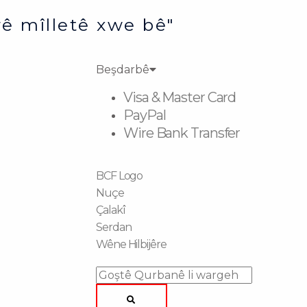
ê mîlletê xwe bê"
Beşdarbê
Visa & Master Card
PayPal
Wire Bank Transfer
BCF Logo
Nuçe
Çalakî
Serdan
Wêne Hilbijêre
Search