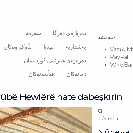
دەربارەی دەزگا
سەرەتا
ببەخشە
بەشداربە
میدیا
بڵاوکراوەکان
Visa & M
PayPal
دەرەوەی هەرێمی کوردستان
Wire Ban
زمانەکان
هەڵمەتەکان
xûbê Hewlêrê hate dabeşkirin
Search
Search
Nûçeya