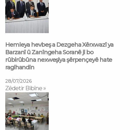
Hemleya hevbeş a Dezgeha Xêrxwazî ya
Barzanî û Zanîngeha Soranê ji bo
rûbirûbûna nexweşiya şêrpençeyê hate
ragihandin
28/07/2026
Zêdetir Bibîne »