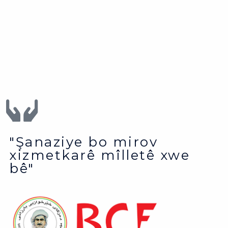
"Şanaziye bo mirov
xizmetkarê mîlletê xwe
bê"