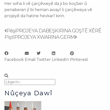
Her wiha li vê çarçêweyê da ji bo koçber û
penaberan jî bi heman awayî li çarçêweya vê
projeyê da hatine hevkarî kirin.
Prev
Next
Pêşî
PROJEYA DABEŞKIRINA GOŞTÊ XÊRÊ
Piştî
PROJEYA XWARINA GERM
Facebook
Email
Twitter
LinkedIn
Pinterest
Search
Search
Nûçeya Dawî