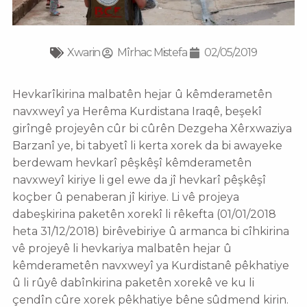
Xwarin
Mîrhac Mistefa
02/05/2019
Hevkarîkirina malbatên hejar û kêmderametên
navxweyî ya Herêma Kurdistana Iraqê, beşekî
girîngê projeyên cûr bi cûrên Dezgeha Xêrxwaziya
Barzanî ye, bi tabyetî li kerta xorek da bi awayeke
berdewam hevkarî pêşkêşî kêmderametên
navxweyî kiriye li gel ewe da jî hevkarî pêşkêşî
koçber û penaberan jî kiriye. Li vê projeya
dabeşkirina paketên xorekî li rêkefta (01/01/2018
heta 31/12/2018) birêvebiriye û armanca bi cîhkirina
vê projeyê li hevkariya malbatên hejar û
kêmderametên navxweyî ya Kurdistanê pêkhatiye
û li rûyê dabînkirina paketên xorekê ve ku li
çendîn cûre xorek pêkhatiye bêne sûdmend kirin.