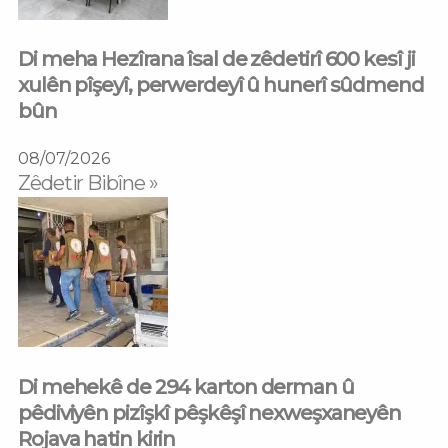
Di meha Hezîrana îsal de zêdetirî 600 kesî ji
xulên pîşeyî, perwerdeyî û hunerî sûdmend
bûn
08/07/2026
Zêdetir Bibîne »
Di mehekê de 294 karton derman û
pêdiviyên pizîşkî pêşkêşî nexweşxaneyên
Rojava hatin kirin