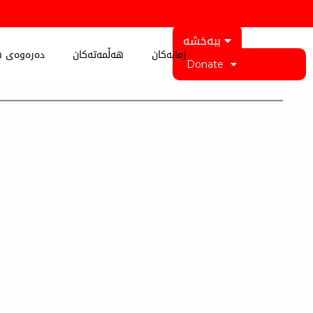
ببەخشە
زمانەکان
هەڵمەتەکان
دەرەوەی ه
Donate