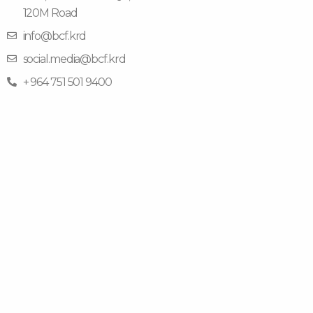
120M Road
info@bcf.krd
social.media@bcf.krd
+ 964 751 501 9400