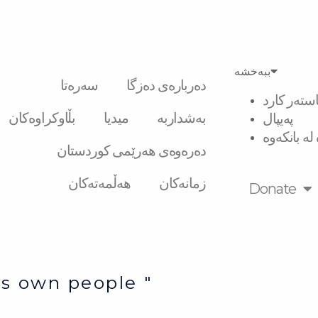
ببەخشە
دەربارەی دەزگا
سەرەتا
استەر کارد
بەشداربە
میدیا
بڵاوکراوەکان
پەیپال
لە بانکەوە
دەرەوەی هەرێمی کوردستان
زمانەکان
هەڵمەتەکان
Donate
e’s own people "