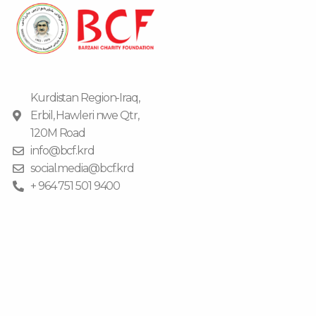
Kurdistan Region-Iraq,
Erbil, Hawleri nwe Qtr,
120M Road
info@bcf.krd
social.media@bcf.krd
+ 964 751 501 9400