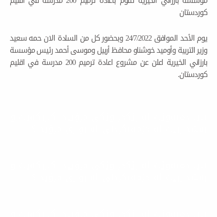
مؤسسة بارزاني الخيرية تقوم باعادة ترميم 200 مدرسة في اقليم
يوم الأحد الموافق 24/7/2022 وبحضور كل من السادة الان حمه سعيد
 وأوميد خوشناو محافظ أربيل وموسى أحمد رئيس مؤسسة
بارزاني الخيرية اعلن عن مشروع اعادة ترميم 200 مدرسة في اقليم
وێت لە رێکخراوێکی مرۆییدا کاربکەیت و
 لە خزمەتکردنی لە بواری مرۆیدا؟
وێت لە رێکخراوێکی مرۆییدا کاربکەیت و
 لە خزمەتکردنی لە بواری مرۆیدا؟
وێت لە رێکخراوێکی مرۆییدا کاربکەیت و