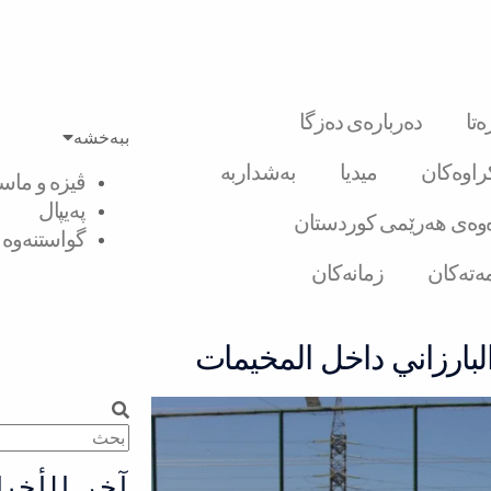
تا
دەربارەی دەزگا
ببەخشە
کراوەکان
میدیا
بەشداربە
ڤیزە و ماست
پەیپال
وەی هەرێمی کوردستان
گواستنەوە ل
ەتەکان
زمانەکان
بارزاني داخل المخيمات
Search
Search
آخر الأخبا