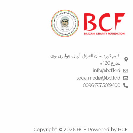
اقلیم كوردستان-العراق، أربیل، هولیری نوی،
شارع 120 م
info@bcf.krd
social.media@bcf.krd
009647515019400
Copyright © 2026 BCF Powered by BCF