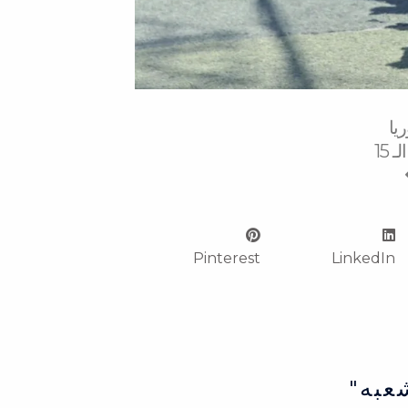
Next
يا
15
Pinterest
LinkedIn
عبه"