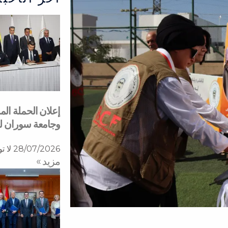
إعلان الحملة ال
وجامعة سوران 
28/07/2026
لا ت
مزید »