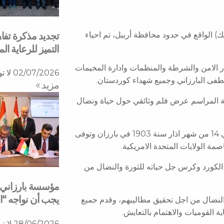
تجديد مذكرة تفا
وركوسك) الواقع في حدود محافظة أربيل، تم احياء
التميز للرعاية ا
الامن والشرطة والمنظمات وادارة المخيمات
02/07/2026
لا ت
فى البارزاني وجميع شهداء كوردستان.
مزید »
اية المراسم عرض فلم وثائقي حول حياة ونضال
مصطفى البارزاني، ابن الشيخ محمد ابن شيخ سلام بارزاني، ولد في 14 من شهر اذار سنة 1903 في بارزان وتوفى
ب الكورد وكرس جل حياته للثورة والنضال من
مؤسسة بارزاني ال
يجب أن نواجه “ا
النضال من اجل تحقيق مطاليبهم، وقدم جميع
ة القوميات والاهتمام بالتعايش.
28/06/2026
لا ت