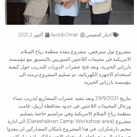
اخبار
,
المعيشي
Ayoob Omar
أكتوبر 2, 2021
مشروع تول سيرفس، مشروع ينفذه منظمة رياح السلام
الامريكية في مخيمات اللاجئين السوريين بالتنسيق مع مؤسسة
بارزاني الخيرية، وبعد فتح عشرات الدورات للتدريب حول كيفية
استخدام الاجهزة الكهربائية، تم تسليم المشروع برمته الى
مؤسسة بارزاني الخيرية.
بتاريخ 29/9/2021 وبعد تنفيذ عشرات المشاريع لتدريب نساء
ورجال المخيمات اللاجئين في حدود محافظة أربيل، قامت
منظمة رياح السلام الامريكية وفي مراسيم خاصة بتسليم
مشروع (Darashakran Camp Workshop area) الى ادارة
مخيم دارشكران، في هذا المشروع بامكان المشاركين ان ينفذوا
جميع اعمال صنع ولحام واستخدام الاجهزة الكهربائية وبامكانهم