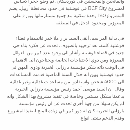
والمانحين والمحسنين في كوردستان، تم وضع حجر الأساس
لمشروع BCF City في قوشتبة في حدود محافظة أربيل، يضم
المشروع 180 وحدة سكنية مع جميع مستلزماتها ويوزع على
المعوزين ومحدود الدخل في المنطقة.
في بداية المراسم، ألقى السيد بزار ملا خدر قائممقام قضاء
قوشتبة كلمة، بعد ترحيبه بالضيوف، تحدث عن فكرة بناء حي
جديد في قضاء قوشتبة وأشار الى وجود عدد كبير من العوائل
المعوزة ومن ذوي الاحتياجات الخاصة ويحتاجون الى الاهتمام.
في الوقت ذاته شكر مؤسسة بارزاني الخيرية وذوي المهن في
حدود قوشتبة وبين انه خلال السنة الماضية قدمت المساعدات
الى 4000 شخص واستفادوا من مساعدات غذائية وغير غذائية.
وقال: ان السيد موسى أحمد رئيس مؤسسة بارزاني الخيرية
يدعمنا بشكل مستمر. وخاصة في تنفيذ مشروع بهذا الشكل وانه
لم يكن سهلا. من جهة أخرى تحدث عن ان رئيس مؤسسة
بارزاني الخيرية كان له دور كبير في زيادة المنح لتنفيذ المشروع
وقدم الدعم بشتى انواع.