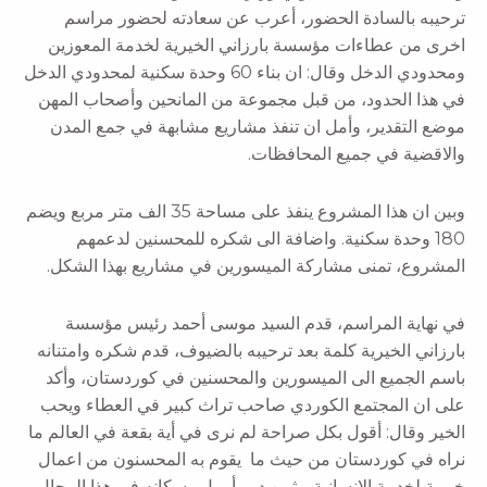
ترحيبه بالسادة الحضور، أعرب عن سعادته لحضور مراسم
اخرى من عطاءات مؤسسة بارزاني الخيرية لخدمة المعوزين
ومحدودي الدخل وقال: ان بناء 60 وحدة سكنية لمحدودي الدخل
في هذا الحدود، من قبل مجموعة من المانحين وأصحاب المهن
موضع التقدير، وأمل ان تنفذ مشاريع مشابهة في جمع المدن
والاقضية في جميع المحافظات.
وبين ان هذا المشروع ينفذ على مساحة 35 الف متر مربع ويضم
180 وحدة سكنية. واضافة الى شكره للمحسنين لدعمهم
المشروع، تمنى مشاركة الميسورين في مشاريع بهذا الشكل.
في نهاية المراسم، قدم السيد موسى أحمد رئيس مؤسسة
بارزاني الخيرية كلمة بعد ترحيبه بالضيوف، قدم شكره وامتنانه
باسم الجميع الى الميسورين والمحسنين في كوردستان، وأكد
على ان المجتمع الكوردي صاحب تراث كبير في العطاء ويحب
الخير وقال: أقول بكل صراحة لم نرى في أية بقعة في العالم ما
نراه في كوردستان من حيث ما يقوم به المحسنون من اعمال
خيرية لخدمة الانسانية. وثمن دور أربيل وسكانه في هذا المجال