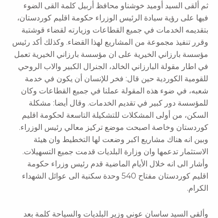
ثم ألقى السيد أوميد خوشناو محافظ أربيل كلمة القى الضوء
فيها على رؤية سيادة الرئيس الوزراء حكومة اقليم كوردستان،
بتقديمه الخدمات في جميع القطاعات وزيارته لقضاء قوشتبة
وقرر تنفيذ مجموعة من المشاريع لهذا القضاء. وكذلك أكد رئيس
مؤسسة بارزاني الخيرية على ان مؤسسة بارزاني الخيرية تعمل
في اطار مقولة البارزاني الخالد، الجنرال الكبير والاب الروحي
للقومية الكوردية حين قال: فخر للإنسان أن يكون في خدمة
شعبه، في ضوء هذه المقولة عملنا في جميع القطاعات وكان
للمؤسسة دور كبير في تقديم الخدمات. وقال أيضا: مشكلة
السكن، من أولى المشكلات للتشكيلة التاسعة لحكومة اقليم
كوردستان وخاصة اصبحت موضع تركيز معالي رئيس الوزراء.
وبين انه هناك مشاريع اكبر وضعت لها التخطيط وان هيئة
الاستثمار تدعمها وان وزارة البلديات قدمت جميع التسهيلات.
وأشار الى انه خلال الأيام الماضية قدم رئيس وزراء حكومة
اقليم كوردستان مفتاح 540 وحدة سكنية الى عوائل الشهداء
الكرام.
وألقى السيد ساسان عوني وزير البلديات والسياحة كلمة بعد