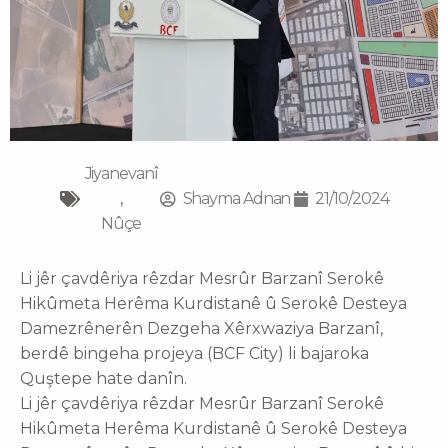
Jiyanevanî
,
Shayma Adnan
21/10/2024
Nûçe
Li jêr çavdêriya rêzdar Mesrûr Barzanî Serokê
Hikûmeta Herêma Kurdistanê û Serokê Desteya
Damezrênerên Dezgeha Xêrxwaziya Barzanî,
berdê bingeha projeya (BCF City) li bajaroka
Quştepe hate danîn.
Li jêr çavdêriya rêzdar Mesrûr Barzanî Serokê
Hikûmeta Herêma Kurdistanê û Serokê Desteya