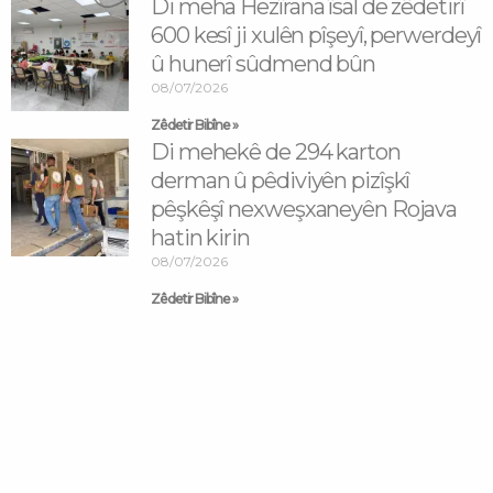
Di meha Hezîrana îsal de zêdetirî
600 kesî ji xulên pîşeyî, perwerdeyî
û hunerî sûdmend bûn
08/07/2026
Zêdetir Bibîne »
Di mehekê de 294 karton
derman û pêdiviyên pizîşkî
pêşkêşî nexweşxaneyên Rojava
hatin kirin
08/07/2026
Zêdetir Bibîne »