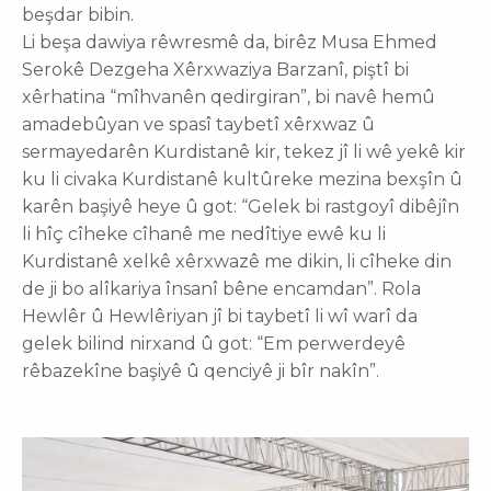
beşdar bibin.
Li beşa dawiya rêwresmê da, birêz Musa Ehmed
Serokê Dezgeha Xêrxwaziya Barzanî, piştî bi
xêrhatina “mîhvanên qedirgiran”, bi navê hemû
amadebûyan ve spasî taybetî xêrxwaz û
sermayedarên Kurdistanê kir, tekez jî li wê yekê kir
ku li civaka Kurdistanê kultûreke mezina bexşîn û
karên başiyê heye û got: “Gelek bi rastgoyî dibêjîn
li hîç cîheke cîhanê me nedîtiye ewê ku li
Kurdistanê xelkê xêrxwazê me dikin, li cîheke din
de ji bo alîkariya însanî bêne encamdan”. Rola
Hewlêr û Hewlêriyan jî bi taybetî li wî warî da
gelek bilind nirxand û got: “Em perwerdeyê
rêbazekîne başiyê û qenciyê ji bîr nakîn”.