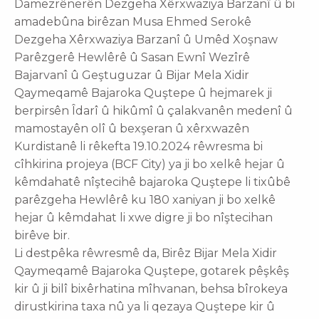
Damezrênerên Dezgeha Xêrxwaziya Barzanî û bi
amadebûna birêzan Musa Ehmed Serokê
Dezgeha Xêrxwaziya Barzanî û Umêd Xoşnaw
Parêzgerê Hewlêrê û Sasan Ewnî Wezîrê
Bajarvanî û Geştuguzar û Bijar Mela Xidir
Qaymeqamê Bajaroka Quştepe û hejmarek ji
berpirsên Îdarî û hikûmî û çalakvanên medenî û
mamostayên olî û bexşeran û xêrxwazên
Kurdistanê li rêkefta 19.10.2024 rêwresma bi
cîhkirina projeya (BCF City) ya ji bo xelkê hejar û
kêmdahatê nîştecihê bajaroka Quştepe li tixûbê
parêzgeha Hewlêrê ku 180 xaniyan ji bo xelkê
hejar û kêmdahat li xwe digre ji bo nîştecihan
birêve bir.
Li destpêka rêwresmê da, Birêz Bijar Mela Xidir
Qaymeqamê Bajaroka Quştepe, gotarek pêşkêş
kir û ji bilî bixêrhatina mîhvanan, behsa bîrokeya
dirustkirina taxa nû ya li qezaya Quştepe kir û