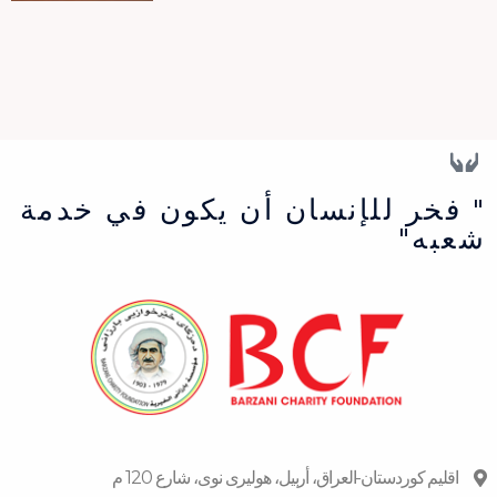
" فخر للإنسان أن يكون في خدمة
شعبه"
اقلیم كوردستان-العراق، أربیل، هولیری نوی، شارع 120 م