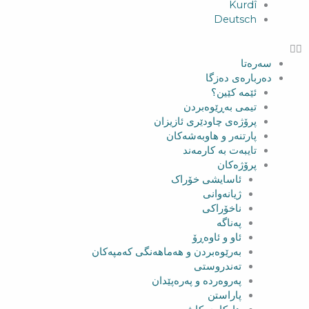
Kurdî
Deutsch
سەرەتا
دەربارەی دەزگا
ئێمە کێین؟
تیمی بەڕێوەبردن
پرۆژەی چاودێری ئازیزان
پارتنەر و هاوبەشەکان
تایبەت بە کارمەند
پرۆژەکان
ئاسایشی خۆراک
ژیانەوانی
ناخۆراکی
پەناگە
ئاو و ئاوەڕۆ
بەرێوەبردن و هەماهەنگی کەمپەکان
تەندروستی
پەروەردە و پەرەپێدان
پاراستن