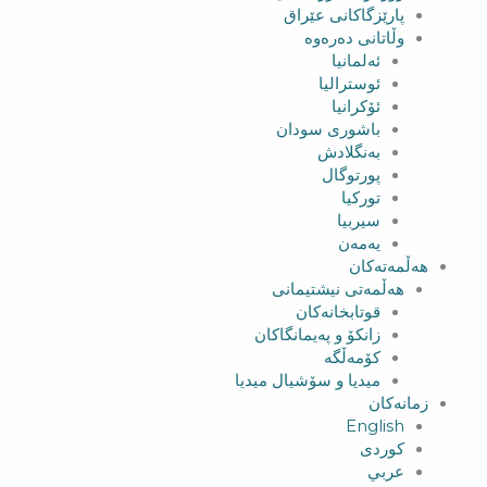
پارێزگاکانی عێراق
وڵاتانی دەرەوە
ئەلمانیا
ئوسترالیا
ئۆکرانیا
باشوری سودان
بەنگلادش
پورتوگال
تورکیا
سیربیا
یەمەن
هەڵمەتەکان
هەڵمەتی نیشتیمانی
قوتابخانەکان
زانکۆ و پەیمانگاکان
کۆمەڵگە
میدیا و سۆشیال میدیا
زمانەکان
English
کوردی
عربي