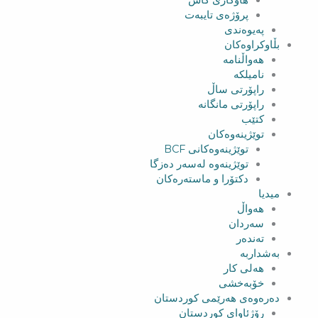
هاوکاری کاش
پرۆژەی تایبەت
پەیوەندی
بڵاوکراوەکان
هەواڵنامە
نامیلکە
راپۆرتی ساڵ
راپۆرتی مانگانە
کتێب
توێژینەوەکان
توێژینەوەکانی BCF​
توێژینەوە لەسەر دەزگا
دکتۆرا و ماستەرەکان
میدیا
‌‌هەواڵ
سه‌ردان
تەندەر
بەشداربە
هەلی کار
خۆبەخشی
دەرەوەی هەرێمی کوردستان
رۆژئاوای کوردستان