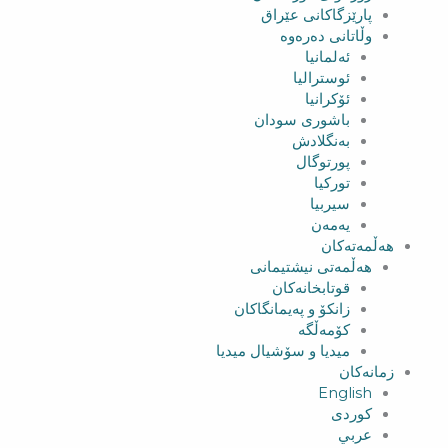
پارێزگاکانی عێراق
وڵاتانی دەرەوە
ئەلمانیا
ئوسترالیا
ئۆکرانیا
باشوری سودان
بەنگلادش
پورتوگال
تورکیا
سیربیا
یەمەن
هەڵمەتەکان
هەڵمەتی نیشتیمانی
قوتابخانەکان
زانکۆ و پەیمانگاکان
کۆمەڵگە
میدیا و سۆشیال میدیا
زمانەکان
English
کوردی
عربي