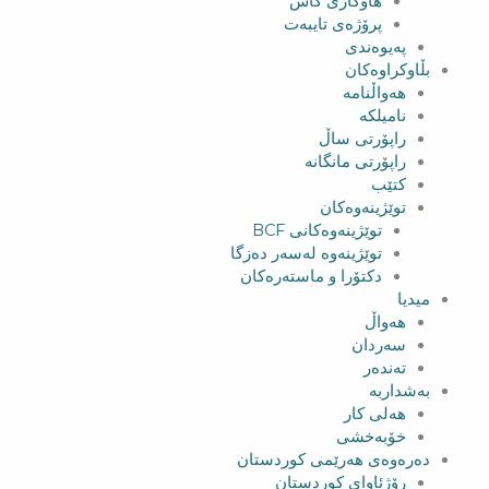
هاوکاری کاش
پرۆژەی تایبەت
پەیوەندی
بڵاوکراوەکان
هەواڵنامە
نامیلکە
راپۆرتی ساڵ
راپۆرتی مانگانە
کتێب
توێژینەوەکان
توێژینەوەکانی BCF​
توێژینەوە لەسەر دەزگا
دکتۆرا و ماستەرەکان
میدیا
‌‌هەواڵ
سه‌ردان
تەندەر
بەشداربە
هەلی کار
خۆبەخشی
دەرەوەی هەرێمی کوردستان
رۆژئاوای کوردستان