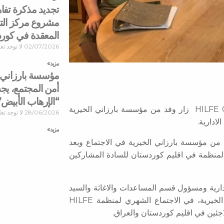
تجديد مذكرة تفا
مشروع مركز التم
المعقدة في كور
02/07/2026
لا توجد تع
مزید »
مؤسسة بارزاني ا
أمن المجتمع، يج
“الإرهاب الأبيض”
بهدف المشاركة في الاجتماع الشهري لمنظمة HILFE GRUPPE EIFEL زار وفد من مؤسسة بارزاني الخيرية
28/06/2026
لا توجد تع
ادارية.
مزید »
للمنظمة المنعقد في 18/6/2019 شارك وفد من مؤسسة بارزاني الخيرية في الاجتماع وبعد
منظمة في اقليم كوردستان للسادة المشاركين
ارية ومسؤول قسم المساعدات والاغاثة والسيد
رواج حاجي مسؤول قسم الاعلام والابحاث في مؤسسة بارزاني الخيرية، في الاجتماع الشهري لمنظمة HILFE