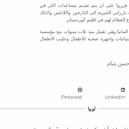
ة قرروا على ان يتم تقديم مساعدات اكثر في
زاني الخيرية الى النازحين واللاجئين وكذلك
ع العظام لهم في اقليم كوردستان.
HILFE GRUPPE تأسست منذ 27 سنة في المانيا وهي تعمل منذ ثلاث سنوات مع مؤسسة
طاعت خلال هذه المدة تقديم 92 طن من احتياجات واجهزة صحية للاطفال وحليب الاطفال
وحسن شام
Pinterest
LinkedIn