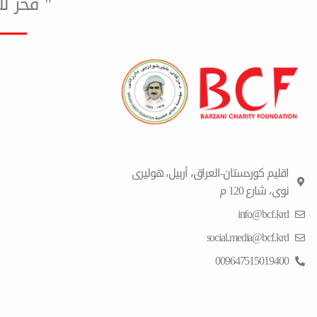
" فخر ل
اقلیم كوردستان-العراق، أربیل، هولیری
نوی، شارع 120 م
info@bcf.krd
social.media@bcf.krd
009647515019400