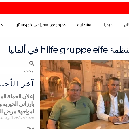
ان
میدیا
بەشداربە
دەرەوەی هەرێمی کوردستان
هە
ي ألمانيا
Search
Search
آخر الأخبا
إعلان الحملة ا
بارزاني الخيرية
لمواجهة مرض ا
28/07/2026
لا توجد تع
مزید »