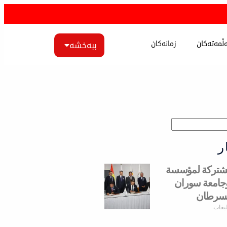
ڵمەتەکان
زمانەکان
ببەخشە
ر
لمشتركة لمؤسسة
 وجامعة سوران
لسرطان
ليقات