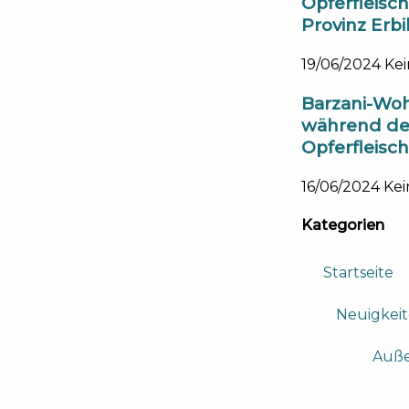
Opferfleisc
Provinz Erbil
19/06/2024
Ke
Barzani-Wohl
während des
Opferfleisc
16/06/2024
Ke
Kategorien
Startseite
Neuigkei
Auße