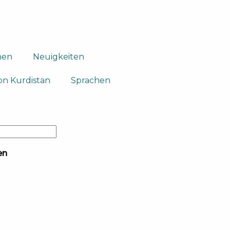
nen
Neuigkeiten
on Kurdistan
Sprachen
en
ok-
e
ram