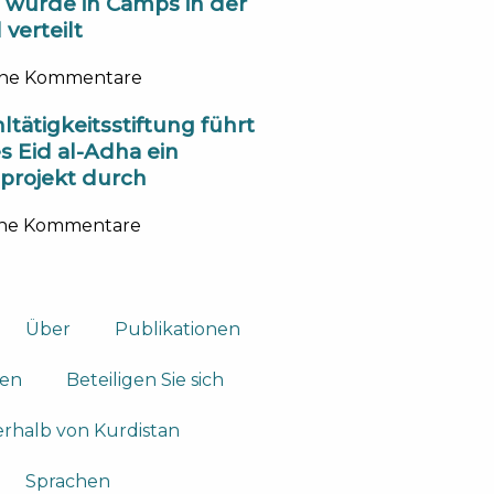
h wurde in Camps in der
 verteilt
ine Kommentare
tätigkeitsstiftung führt
 Eid al-Adha ein
hprojekt durch
ine Kommentare
Über
Publikationen
ten
Beteiligen Sie sich
rhalb von Kurdistan
Sprachen