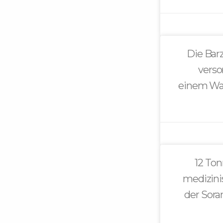
Die Bar
verso
einem Was
12 To
medizini
der Sora