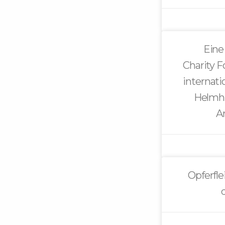
Eine
Charity 
internati
Helmhu
A
Opferfl
d