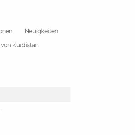
ionen
Neuigkeiten
 von Kurdistan
n
k-
m