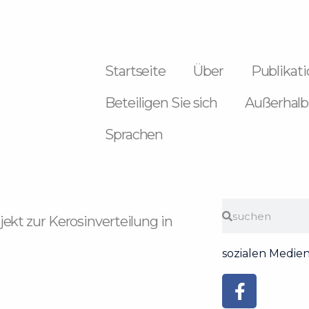
Startseite
Über
Publikat
Beteiligen Sie sich
Außerhalb
Sprachen
Suche
Suche
kt zur Kerosinverteilung in
sozialen Medie
Faceboo
Youtube
Instagra
Flickr
Tiktok
f