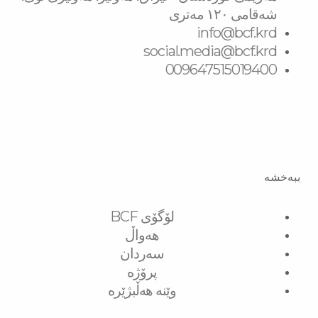
شەقامی ١٢٠ مەتری
info@bcf.krd
social.media@bcf.krd
009647515019400
ببەخشە
لۆگۆی BCF
هەواڵ
سەردان
پرۆژە
وێنە هەڵبژێرە