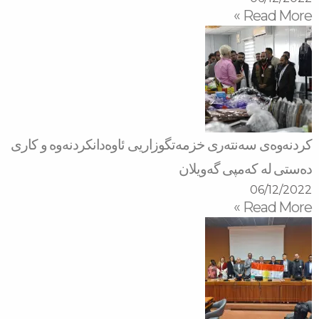
Read More »
كردنەوەی سەنتەری خزمەتگوزاریی ئاوەدانكردنەوە و كاری
دەستی لە كەمپی گەویلان
06/12/2022
Read More »