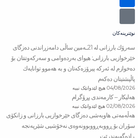
نوێترینەکان
سه‌رۆك بارزانی له‌ 21ـه‌مین ساڵی دامەزراندنی دەزگای
خێرخوازیی بارزانی: هیوای بەردەوامی و سەركەوتنتان بۆ
دەخوازم لە ئەركە پیرۆزەكەتان و بە هەموو توانایەك
پاڵپشتیتان دەكەم
04/08/2026
هیچ لێدوانێک نییە
هەلیکار – کارمەندی پڕۆگرام
02/08/2026
هیچ لێدوانێک نییە
هه‌ڵه‌مه‌تی هاو‌به‌شی ده‌زگای خێرخوازیی بارزانی و زانكۆی
سۆران بۆ ڕووبه‌ڕووبوونه‌وه‌ی نه‌خۆشیی شێرپه‌نجه‌
ڕاده‌گه‌یه‌ندرێت