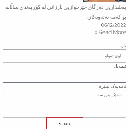
بەشداریی دەزگای خێرخوازیی بارزانی لە كۆڕبەندی ساڵانە
بۆ کەمە نەتەوەکان
06/12/2022
Read More »
ناو
ئیمەیل
نامەیەک بینێرە
SEND