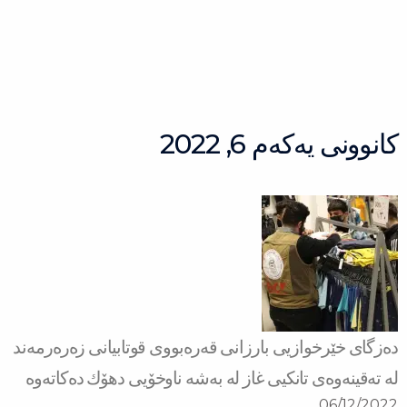
Ski
t
conten
کانوونی یەکەم 6, 2022
دەزگای خێرخوازیی بارزانی قەرەبووی قوتابیانی زەرەرمەند
لە تەقینەوەی تانكیی غاز لە بەشە ناوخۆیی دهۆك دەكاتەوە
06/12/2022