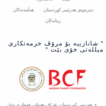
دەرەوەی هەرێمی کوردستان
هەڵمەتەکان
زمانەکان
" شانازییه بۆ مرۆڤ خزمەتكاری
میللەتی خۆی بێت "
هەرێمی کوردستان- عێراق، هەولێر، هەولێری نوێ،