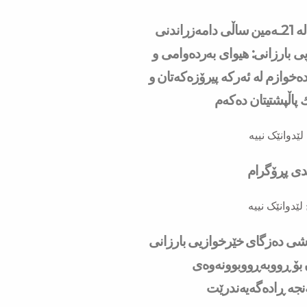
سه‌رۆك بارزانی له‌ 21ـه‌مین ساڵی دامەزراندنی
ی بارزانی: هیوای بەردەوامی و
ەخوازم لە ئەركە پیرۆزەكەتان و
ك پاڵپشتیتان دەكەم
لێدوانێک نییە
ندی پڕۆگرام
لێدوانێک نییە
به‌شی ده‌زگای خێرخوازیی بارزانی
ۆ ڕووبه‌ڕووبوونه‌وه‌ی
ه‌ ڕاده‌گه‌یه‌ندرێت