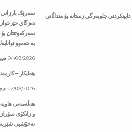
ابینكردنی جلوبەرگی زستانە بۆ منداڵانی
دەزگای خێرخوازی
سەركەوتنتان بۆ د
بە هەموو توانایە
04/08/2026
هیچ 
هەلیکار – کارمە
02/08/2026
هیچ 
هه‌ڵه‌مه‌تی هاو‌
و زانكۆی سۆران ب
نه‌خۆشیی شێرپه‌نج