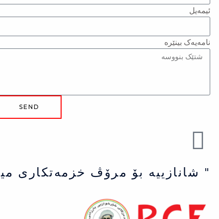
ئیمەیل
نامەیەک بینێرە
SEND
" شانازییه بۆ مرۆڤ خزمەتكاری می