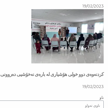
19/02/2023
كردنەوەی دوو خولی هۆشیاری لە بارەی نەخۆشیی دەروونی ل
19/02/2023
ناو