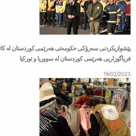
پێشوازیكردنی سەرۆکی حکومەتی هەرێمی کوردستان لە كاتی
فریاگوزاریی هەرێمی کوردستان لە سووریا و توركیا
19/02/2023