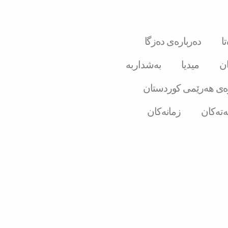
ا
دەربارەی دەزگا
ان
میدیا
بەشداربە
ەی هەرێمی کوردستان
ەتەکان
زمانەکان