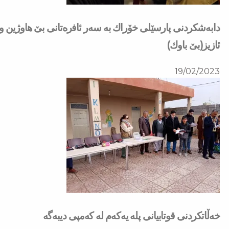
دابەشكردنی پارسێلی خۆراك بە سەر ئافرەتانی بێ هاوژین و د
ئازیز(بێ باوك)
19/02/2023
خەڵاتكردنی قوتابیانی پلە یەكەم لە كەمپی دیبەگە