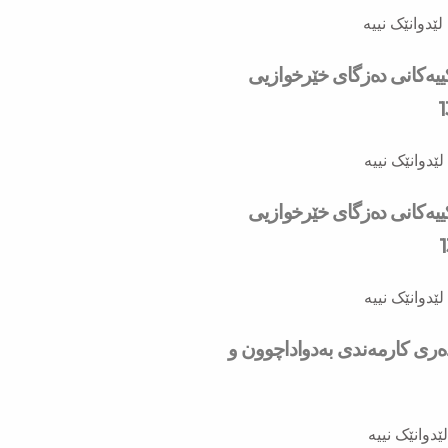
لێدوانێک نییە
کییەکانی دەزگای خێرخوازیی
لێدوانێک نییە
کییەکانی دەزگای خێرخوازیی
لێدوانێک نییە
دەری کارمەندی بەدواداچوون و
ێدوانێک نییە