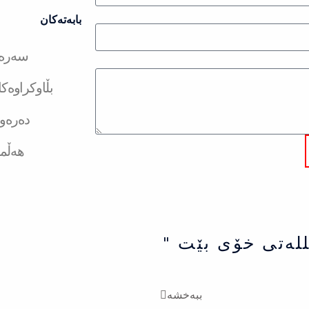
بابەتەکان
سەرەت
بڵاوکراوەک
دەرەو
هەڵم
للەتی خۆی بێت "
ببەخشە