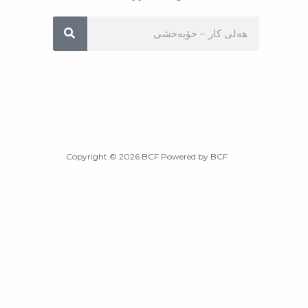
Sea
Copyright © 2026 BCF Powered by BCF